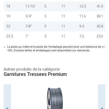
18
11/16"
5
11
12.5
41.0
19
3/4"
5
11
11.6
38.1
22
7/8"
5
11
9.4
30.8
25.5
1"
5
11
7.2
23.6
Le poids au mètre et le poids de l'emballage peuvent avoir une tolérance de +/-
10%. D'autres tailles et emballages sont disponibles sur demande.
Autres produits de la catégorie
Garnitures Tressees Premium