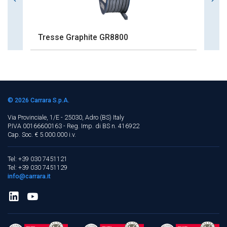
Tresse Graphite GR8800
T
© 2026
Carrara S.p.A.
Via Provinciale, 1/E - 25030, Adro (BS)
Italy
P.IVA 00166600163 - Reg. Imp. di BS n. 416922
Cap. Soc. € 5.000.000 i.v.
Tel: +39 030 7451121
Tel: +39 030 7451129
info@carrara.it