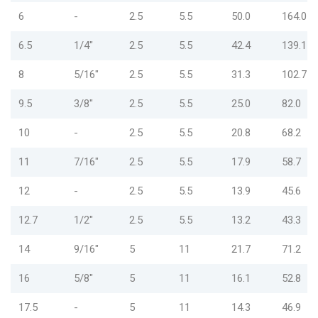
6
-
2.5
5.5
50.0
164.0
6.5
1/4"
2.5
5.5
42.4
139.1
8
5/16"
2.5
5.5
31.3
102.7
9.5
3/8"
2.5
5.5
25.0
82.0
10
-
2.5
5.5
20.8
68.2
11
7/16"
2.5
5.5
17.9
58.7
12
-
2.5
5.5
13.9
45.6
12.7
1/2"
2.5
5.5
13.2
43.3
14
9/16"
5
11
21.7
71.2
16
5/8"
5
11
16.1
52.8
17.5
-
5
11
14.3
46.9