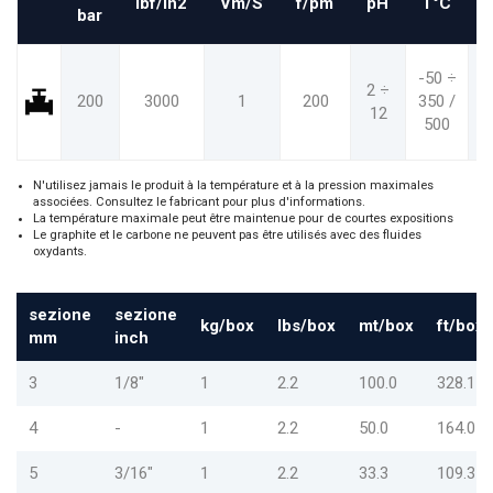
Ibf/in2
Vm/S
f/pm
pH
T°C
bar
-50 ÷
2 ÷
200
3000
1
200
350 /
12
6
500
N'utilisez jamais le produit à la température et à la pression maximales
associées. Consultez le fabricant pour plus d'informations.
La température maximale peut être maintenue pour de courtes expositions
Le graphite et le carbone ne peuvent pas être utilisés avec des fluides
oxydants.
sezione
sezione
kg/box
lbs/box
mt/box
ft/box
mm
inch
3
1/8"
1
2.2
100.0
328.1
4
-
1
2.2
50.0
164.0
5
3/16"
1
2.2
33.3
109.3