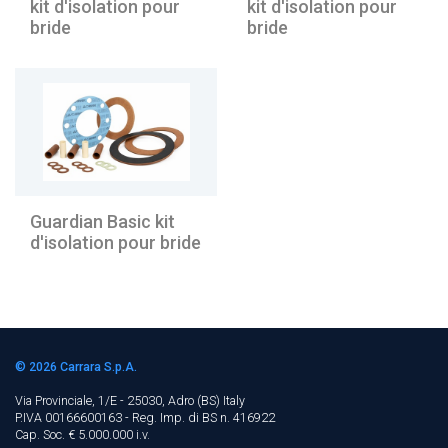
kit d'isolation pour
kit d'isolation pour
bride
bride
Guardian Basic kit
d'isolation pour bride
© 2026
Carrara S.p.A.
Via Provinciale, 1/E - 25030, Adro (BS)
Italy
P.IVA 00166600163 - Reg. Imp. di BS n. 416922
Cap. Soc. € 5.000.000 i.v.