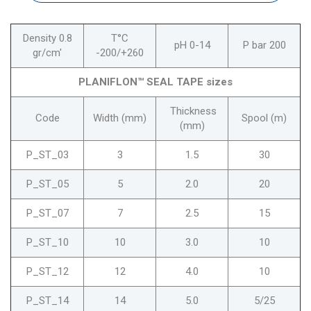
Density 0.8
T°C
pH 0-14
P bar 200
gr/cm'
-200/+260
PLANIFLON™ SEAL TAPE sizes
Thickness
Code
Width (mm)
Spool (m)
(mm)
P_ST_03
3
1.5
30
P_ST_05
5
2.0
20
P_ST_07
7
2.5
15
P_ST_10
10
3.0
10
P_ST_12
12
4.0
10
P_ST_14
14
5.0
5/25