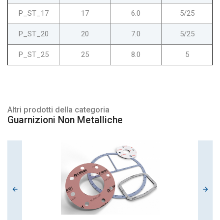
P_ST_17
17
6.0
5/25
P_ST_20
20
7.0
5/25
P_ST_25
25
8.0
5
Altri prodotti della categoria
Guarnizioni Non Metalliche