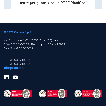
Lastre per guarnizioni in PTFE Planiflon™
La
© 2026
Carrara S.p.A.
Via Provinciale, 1/E - 25030, Adro (BS)
Italy
P.IVA 00166600163 - Reg. Imp. di BS n. 416922
Cap. Soc. € 5.000.000 i.v.
Tel: +39 030 7451121
Tel: +39 030 7451129
info@carrara.it