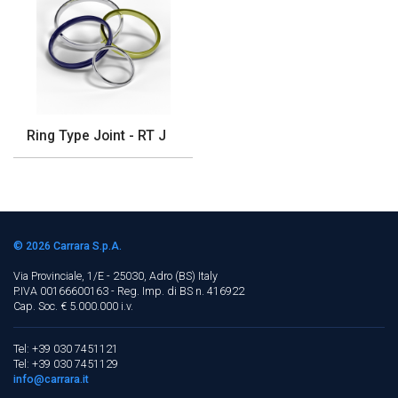
Ring Type Joint - RT J
© 2026
Carrara S.p.A.
Via Provinciale, 1/E - 25030, Adro (BS)
Italy
P.IVA 00166600163 - Reg. Imp. di BS n. 416922
Cap. Soc. € 5.000.000 i.v.
Tel: +39 030 7451121
Tel: +39 030 7451129
info@carrara.it