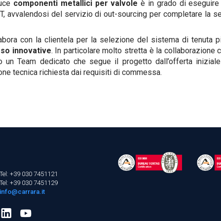
uce
componenti metallici per valvole
è in grado di eseguire 
 UT, avvalendosi del servizio di out-sourcing per completare la se
abora con la clientela per la selezione del sistema di tenuta p
sso innovative
. In particolare molto stretta è la collaborazione
to un Team dedicato che segue il progetto dall’offerta inizial
one tecnica richiesta dai requisiti di commessa.
Tel: +39 030 7451121
Tel: +39 030 7451129
info@carrara.it