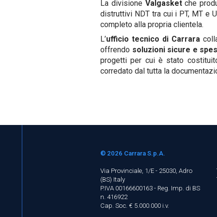
La divisione
Valgasket
che prod
distruttivi NDT tra cui i PT, MT e
completo alla propria clientela.
L’
ufficio tecnico di Carrara
coll
offrendo
soluzioni sicure e spe
progetti per cui è stato costitui
corredato dal tutta la documentazi
© 2026
Carrara S.p.A.
Via Provinciale, 1/E - 25030, Adro
(BS)
Italy
P.IVA 00166600163 - Reg. Imp. di BS
n. 416922
Cap. Soc. € 5.000.000 i.v.