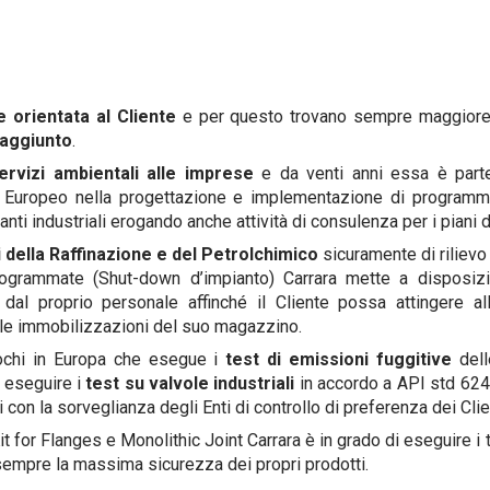
 orientata al Cliente
e per questo trovano sempre maggiore 
 aggiunto
.
ervizi ambientali alle imprese
e da venti anni essa è parte
lo Europeo nella progettazione e implementazione di programm
ti industriali erogando anche attività di consulenza per i piani 
i della Raffinazione e del Petrolchimico
sicuramente di rilievo
ogrammate (Shut-down d’impianto) Carrara mette a disposiz
 dal proprio personale affinché il Cliente possa attingere al
lle immobilizzazioni del suo magazzino.
ochi in Europa che esegue i
test di emissioni fuggitive
delle
i eseguire i
test su valvole industriali
in accordo a API std 624
con la sorveglianza degli Enti di controllo di preferenza dei Clien
it for Flanges e Monolithic Joint Carrara è in grado di eseguire i tes
 sempre la massima sicurezza dei propri prodotti.