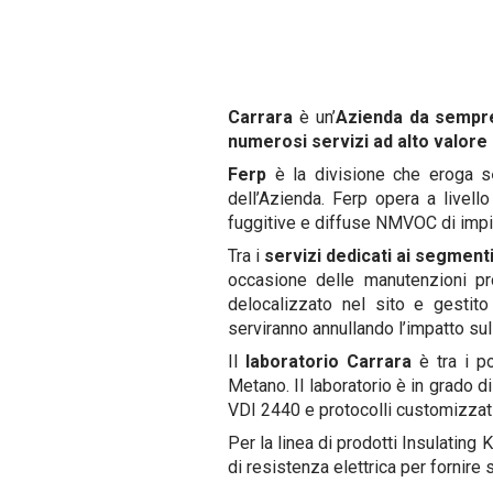
Carrara
è un’
Azienda da sempre
numerosi servizi ad alto valore
Ferp
è la divisione che eroga s
dell’Azienda. Ferp opera a livel
fuggitive e diffuse NMVOC di impian
Tra i
servizi dedicati ai segment
occasione delle manutenzioni pr
delocalizzato nel sito e gestito
serviranno annullando l’impatto su
Il
laboratorio Carrara
è tra i p
Metano. Il laboratorio è in grado d
VDI 2440 e protocolli customizzati 
Per la linea di prodotti Insulating K
di resistenza elettrica per fornire