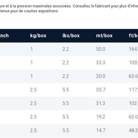
ture et à la pression maximales associées. Consultez le fabricant pour plus d'inf
tenue pour de courtes expositions
inch
kg/box
lbs/box
mt/box
ft/
1
2.2
50.0
164
1
2.2
33.3
109
1
2.2
20.0
65.
2.5
5.5
35.7
117
2.5
5.5
31.3
102
2.5
5.5
19.2
63.
2.5
5.5
14.7
48.