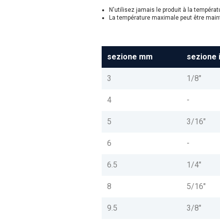
N'utilisez jamais le produit à la tempéra
La température maximale peut être main
sezione mm
sezione 
3
1/8"
4
-
5
3/16"
6
-
6.5
1/4"
8
5/16"
9.5
3/8"