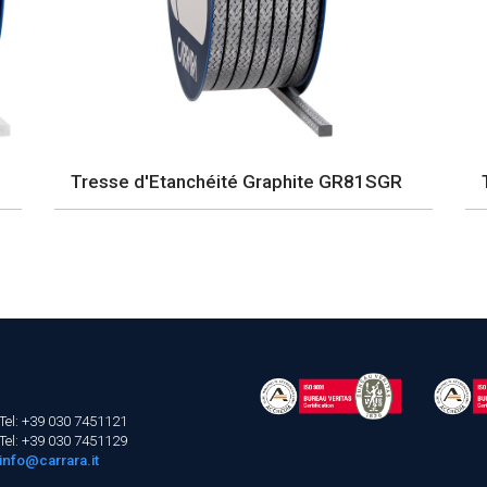
Tresse d'Etanchéité Graphite GR81SGR
Tel: +39 030 7451121
Tel: +39 030 7451129
info@carrara.it