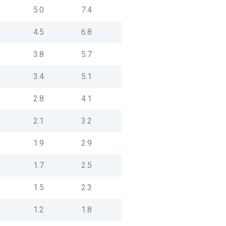
0
5.0
7.4
4
4.5
6.8
5
3.8
5.7
2
3.4
5.1
6
2.8
4.1
8
2.1
3.2
5
1.9
2.9
2
1.7
2.5
3
1.5
2.3
7
1.2
1.8