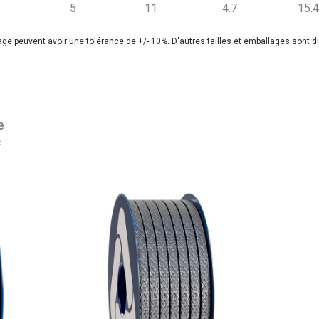
5
11
4.7
15.
lage peuvent avoir une tolérance de +/- 10%. D'autres tailles et emballages sont 
e
c