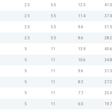
2.5
5.5
12.5
41.
2.5
5.5
11.4
37.
2.5
5.5
9.6
31.
2.5
5.5
8.6
28.
5
11
13.9
45.
5
11
10.6
34.
5
11
9.6
31.
5
11
8.3
27.
5
11
7.7
25.
5
11
6.0
19.