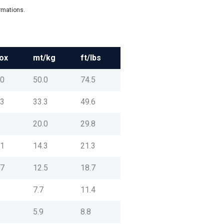
ormations.
box
mt/kg
ft/lbs
.0
50.0
74.5
.3
33.3
49.6
6
20.0
29.8
.1
14.3
21.3
.7
12.5
18.7
0
7.7
11.4
2
5.9
8.8