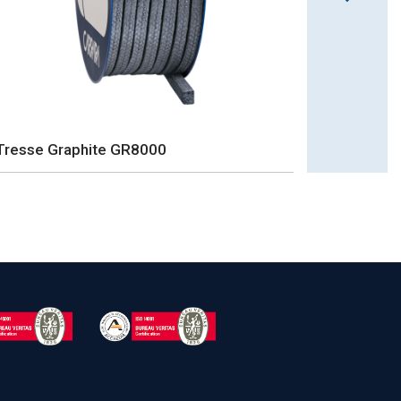
Tresse Graphite GR8000
Tresse G