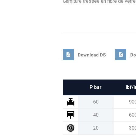
Garniture tressée en fibre de verr
Download DS
Do
P bar
Ibf/i
60
90
40
60
20
30