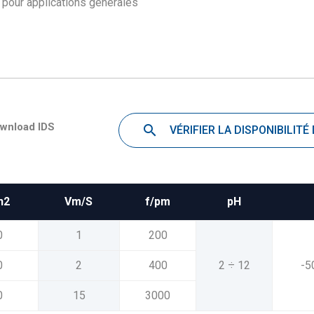
e pour applications générales
wnload IDS
VÉRIFIER LA DISPONIBILITÉ
n2
Vm/S
f/pm
pH
0
1
200
0
2
400
2 ÷ 12
-5
0
15
3000