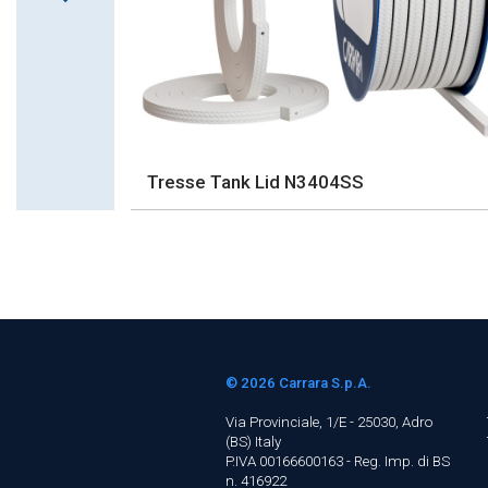
Tresse Tank Lid N3404SS
© 2026
Carrara S.p.A.
Via Provinciale, 1/E - 25030, Adro
(BS)
Italy
P.IVA 00166600163 - Reg. Imp. di BS
n. 416922