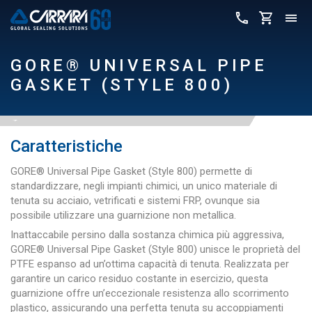
GORE® UNIVERSAL PIPE
GASKET (STYLE 800)
Caratteristiche
GORE® Universal Pipe Gasket (Style 800) permette di
standardizzare, negli impianti chimici, un unico materiale di
tenuta su acciaio, vetrificati e sistemi FRP, ovunque sia
possibile utilizzare una guarnizione non metallica.
Inattaccabile persino dalla sostanza chimica più aggressiva,
GORE® Universal Pipe Gasket (Style 800) unisce le proprietà del
PTFE espanso ad un’ottima capacità di tenuta. Realizzata per
garantire un carico residuo costante in esercizio, questa
guarnizione offre un’eccezionale resistenza allo scorrimento
plastico, assicurando una perfetta tenuta su accoppiamenti