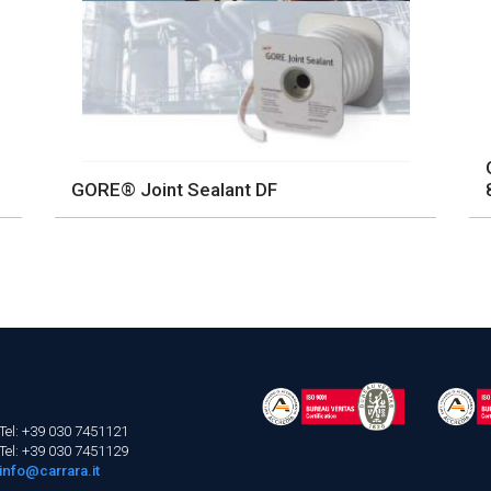
GORE® Joint Sealant DF
Tel: +39 030 7451121
Tel: +39 030 7451129
info@carrara.it