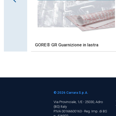
GORE® GR Guarnizione in lastra
© 2026
Carrara S.p.A.
Via Provinciale, 1/E - 25030, Adro
(BS)
Italy
P.IVA 00166600163 - Reg. Imp. di BS
n. 416922