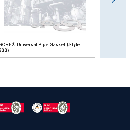
GORE® Universal Pipe Gasket (Style
800)
Baderna