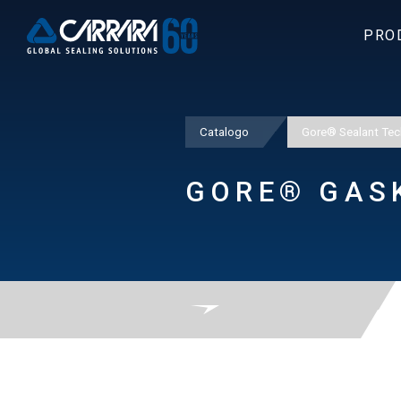
PRO
Catalogo
Gore® Sealant Tec
GORE® GASK