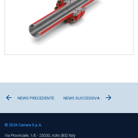
NEWS PRECEDENTE
NEWS SUCCESSIVA
© 2026
Carrara S.p.A.
Via Provinciale, 1/E - 25030, Adro (BS)
Italy