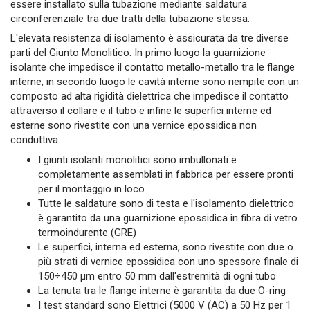
essere installato sulla tubazione mediante saldatura
circonferenziale tra due tratti della tubazione stessa.
L'elevata resistenza di isolamento è assicurata da tre diverse
parti del Giunto Monolitico. In primo luogo la guarnizione
isolante che impedisce il contatto metallo-metallo tra le flange
interne, in secondo luogo le cavità interne sono riempite con un
composto ad alta rigidità dielettrica che impedisce il contatto
attraverso il collare e il tubo e infine le superfici interne ed
esterne sono rivestite con una vernice epossidica non
conduttiva.
I giunti isolanti monolitici sono imbullonati e
completamente assemblati in fabbrica per essere pronti
per il montaggio in loco
Tutte le saldature sono di testa e l'isolamento dielettrico
è garantito da una guarnizione epossidica in fibra di vetro
termoindurente (GRE)
Le superfici, interna ed esterna, sono rivestite con due o
più strati di vernice epossidica con uno spessore finale di
150÷450 µm entro 50 mm dall'estremità di ogni tubo
La tenuta tra le flange interne è garantita da due O-ring
I test standard sono Elettrici (5000 V (AC) a 50 Hz per 1