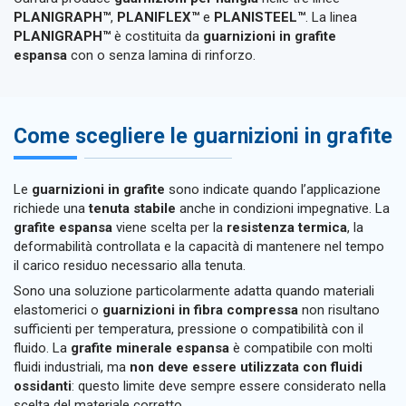
PLANIGRAPH™
,
PLANIFLEX™
e
PLANISTEEL™
. La linea
PLANIGRAPH™
è costituita da
guarnizioni in grafite
espansa
con o senza lamina di rinforzo.
Come scegliere le guarnizioni in grafite
Le
guarnizioni in grafite
sono indicate quando l’applicazione
richiede una
tenuta stabile
anche in condizioni impegnative. La
grafite espansa
viene scelta per la
resistenza termica
, la
deformabilità controllata e la capacità di mantenere nel tempo
il carico residuo necessario alla tenuta.
Sono una soluzione particolarmente adatta quando materiali
elastomerici o
guarnizioni in fibra compressa
non risultano
sufficienti per temperatura, pressione o compatibilità con il
fluido. La
grafite minerale espansa
è compatibile con molti
fluidi industriali, ma
non deve essere utilizzata con fluidi
ossidanti
: questo limite deve sempre essere considerato nella
scelta del materiale corretto.