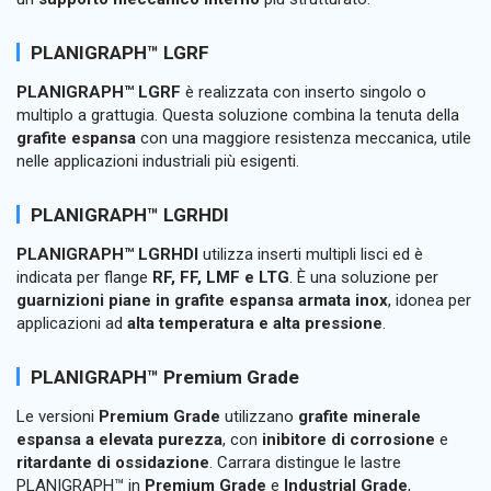
PLANIGRAPH™ LGRF
PLANIGRAPH™ LGRF
è realizzata con inserto singolo o
multiplo a grattugia. Questa soluzione combina la tenuta della
grafite espansa
con una maggiore resistenza meccanica, utile
nelle applicazioni industriali più esigenti.
PLANIGRAPH™ LGRHDI
PLANIGRAPH™ LGRHDI
utilizza inserti multipli lisci ed è
indicata per flange
RF, FF, LMF e LTG
. È una soluzione per
guarnizioni piane in grafite espansa armata inox
, idonea per
applicazioni ad
alta temperatura e alta pressione
.
PLANIGRAPH™ Premium Grade
Le versioni
Premium Grade
utilizzano
grafite minerale
espansa a elevata purezza
, con
inibitore di corrosione
e
ritardante di ossidazione
. Carrara distingue le lastre
PLANIGRAPH™ in
Premium Grade
e
Industrial Grade
,