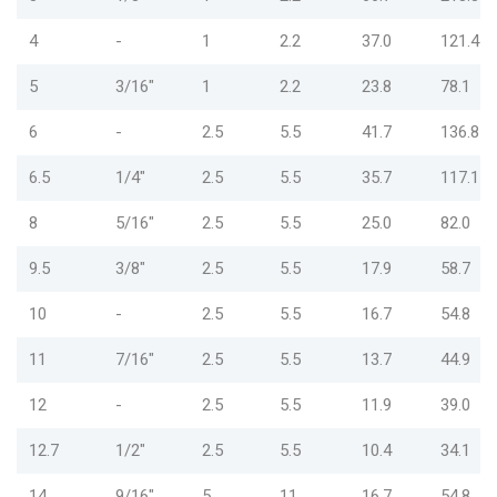
4
-
1
2.2
37.0
121.4
5
3/16"
1
2.2
23.8
78.1
6
-
2.5
5.5
41.7
136.8
6.5
1/4"
2.5
5.5
35.7
117.1
8
5/16"
2.5
5.5
25.0
82.0
9.5
3/8"
2.5
5.5
17.9
58.7
10
-
2.5
5.5
16.7
54.8
11
7/16"
2.5
5.5
13.7
44.9
12
-
2.5
5.5
11.9
39.0
12.7
1/2"
2.5
5.5
10.4
34.1
14
9/16"
5
11
16.7
54.8