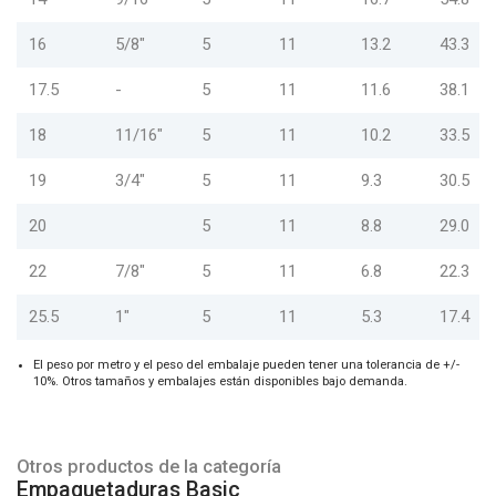
16
5/8"
5
11
13.2
43.3
17.5
-
5
11
11.6
38.1
18
11/16"
5
11
10.2
33.5
19
3/4"
5
11
9.3
30.5
20
5
11
8.8
29.0
22
7/8"
5
11
6.8
22.3
25.5
1"
5
11
5.3
17.4
El peso por metro y el peso del embalaje pueden tener una tolerancia de +/-
10%. Otros tamaños y embalajes están disponibles bajo demanda.
Otros productos de la categoría
Empaquetaduras Basic