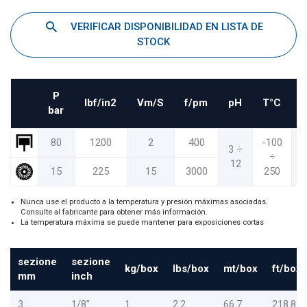
VERIFICAR DISPONIBILIDAD EN LISTA DE
STOCK
P
Ibf/in2
Vm/S
f/pm
pH
T°C
bar
80
1200
2
400
-100
-
3 ÷
÷
12
15
225
15
3000
250
Nunca use el producto a la temperatura y presión máximas asociadas.
Consulte al fabricante para obtener más información.
La temperatura máxima se puede mantener para exposiciones cortas
sezione
sezione
kg/box
lbs/box
mt/box
ft/box
mm
inch
3
1/8"
1
2.2
66.7
218.8