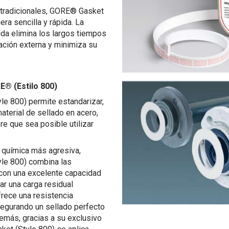
s tradicionales, GORE® Gasket
ra sencilla y rápida. La
dida elimina los largos tiempos
ación externa y minimiza su
E® (Estilo 800)
e 800) permite estandarizar,
aterial de sellado en acero,
re que sea posible utilizar
a química más agresiva,
le 800) combina las
con una excelente capacidad
ar una carga residual
frece una resistencia
asegurando un sellado perfecto
emás, gracias a su exclusivo