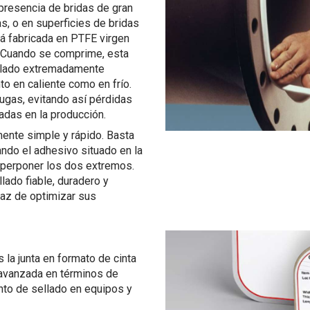
 presencia de bridas de gran
, o en superficies de bridas
á fabricada en PTFE virgen
. Cuando se comprime, esta
sellado extremadamente
nto en caliente como en frío.
fugas, evitando así pérdidas
das en la producción.
emente simple y rápido. Basta
zando el adhesivo situado en la
 superponer los dos extremos.
lado fiable, duradero y
az de optimizar sus
a junta en formato de cinta
 avanzada en términos de
ento de sellado en equipos y