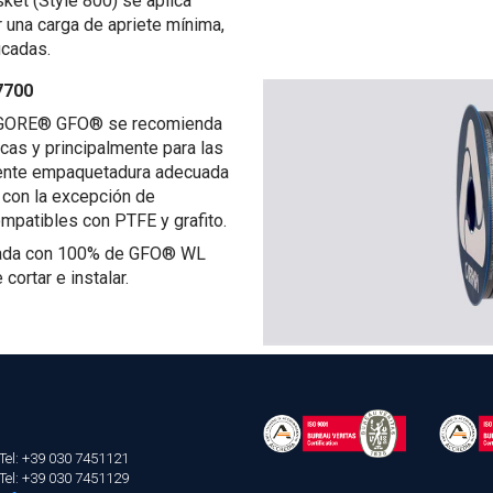
et (Style 800) se aplica
 una carga de apriete mínima,
icadas.
7700
 GORE® GFO® se recomienda
cas y principalmente para las
lente empaquetadura adecuada
s con la excepción de
ompatibles con PTFE y grafito.
cada con 100% de GFO® WL
 cortar e instalar.
Tel: +39 030 7451121
Tel: +39 030 7451129