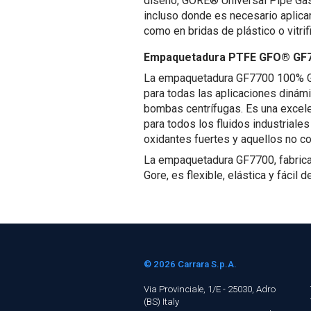
diseño, GORE® Universal Pipe Gask
incluso donde es necesario aplicar
como en bridas de plástico o vitrif
Empaquetadura PTFE GFO® GF
La empaquetadura GF7700 100%
para todas las aplicaciones dinámi
bombas centrífugas. Es una exce
para todos los fluidos industriale
oxidantes fuertes y aquellos no c
La empaquetadura GF7700, fabri
Gore, es flexible, elástica y fácil de
© 2026
Carrara S.p.A.
Via Provinciale, 1/E - 25030, Adro
(BS)
Italy