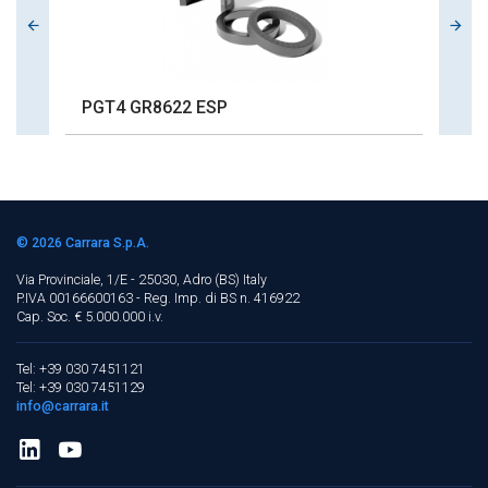
PGT4 GR8622 ESP
P
© 2026
Carrara S.p.A.
Via Provinciale, 1/E - 25030, Adro (BS)
Italy
P.IVA 00166600163 - Reg. Imp. di BS n. 416922
Cap. Soc. € 5.000.000 i.v.
Tel: +39 030 7451121
Tel: +39 030 7451129
info@carrara.it