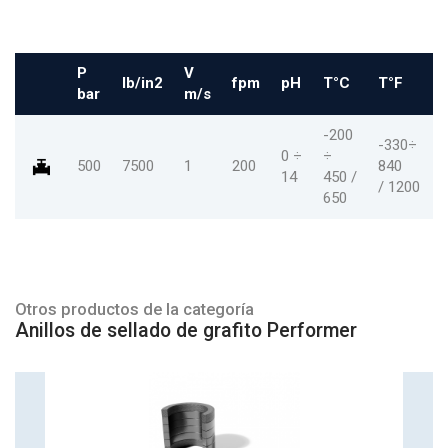
P
V
lb/in2
fpm
pH
T°C
T°F
bar
m/s
-200
-330÷
0 ÷
÷
500
7500
1
200
840
14
450 /
/ 1200
650
Otros productos de la categoría
Anillos de sellado de grafito Performer