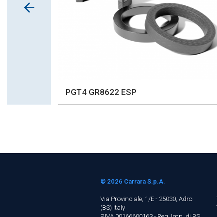
PGT4 GR8622 ESP
© 2026
Carrara S.p.A.
Via Provinciale, 1/E - 25030, Adro
(BS)
Italy
P.IVA 00166600163 - Reg. Imp. di BS