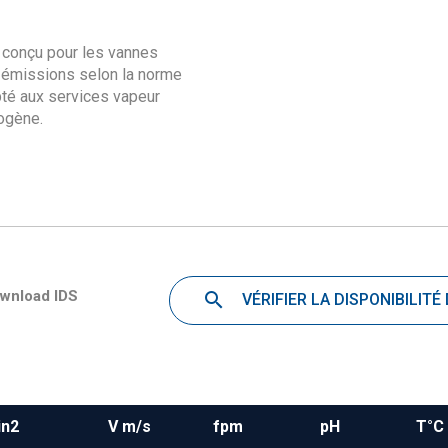
conçu pour les vannes
s émissions selon la norme
pté aux services vapeur
rogène.
wnload IDS
VÉRIFIER LA DISPONIBILITÉ
in2
V m/s
fpm
pH
T°C