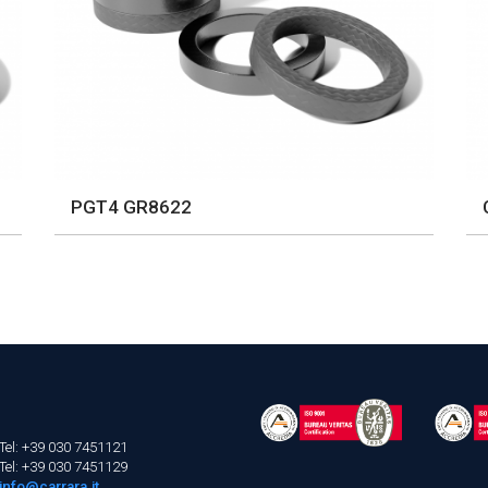
PGT4 GR8622
Tel: +39 030 7451121
Tel: +39 030 7451129
info@carrara.it