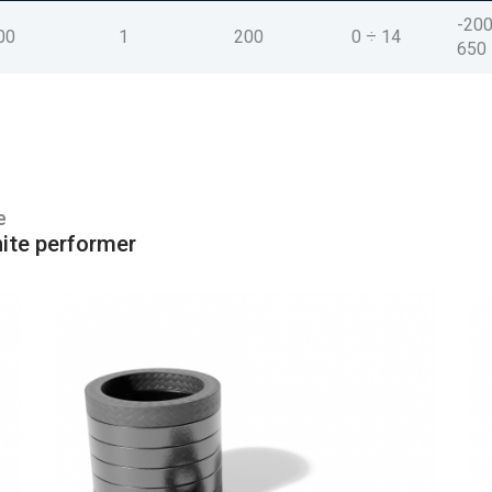
-200
00
1
200
0 ÷ 14
650
e
ite performer