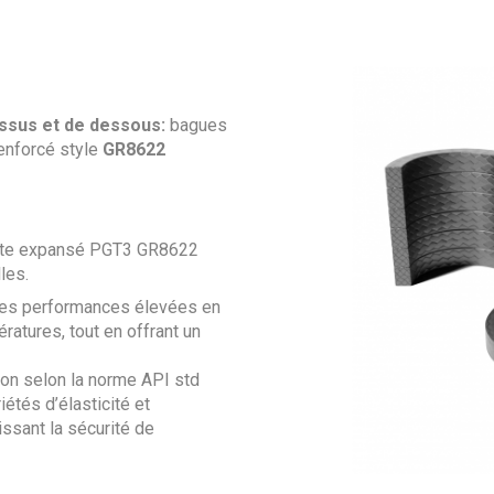
essus et de dessous:
bagues
enforcé style
GR8622
hite expansé PGT3 GR8622
les.
des performances élevées en
ratures, tout en offrant un
on selon la norme API std
étés d’élasticité et
issant la sécurité de