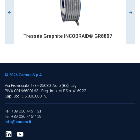
Tressée Graphite INCOBRAID® GR8807
F
© 2026
Carrara S.p.A.
Via Provinciale, 1/E - 25030, Adro (BS)
Italy
P.IVA 00166600163 - Reg. Imp. di BS n. 416922
Cap. Soc. € 5.000.000 i.v.
Tel: +39 030 7451121
Tel: +39 030 7451129
info@carrara.it