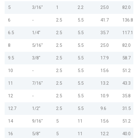
5
3/16"
1
2.2
25.0
82.0
6
-
2.5
5.5
41.7
136.8
6.5
1/4"
2.5
5.5
35.7
117.1
8
5/16"
2.5
5.5
25.0
82.0
9.5
3/8"
2.5
5.5
17.9
58.7
10
-
2.5
5.5
15.6
51.2
11
7/16"
2.5
5.5
13.2
43.3
12
-
2.5
5.5
10.9
35.8
12.7
1/2"
2.5
5.5
9.6
31.5
14
9/16"
5
11
15.6
51.2
16
5/8"
5
11
12.2
40.0