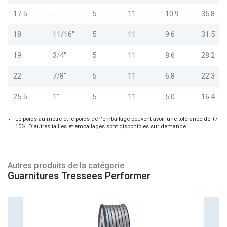
17.5
-
5
11
10.9
35.8
18
11/16"
5
11
9.6
31.5
19
3/4"
5
11
8.6
28.2
22
7/8"
5
11
6.8
22.3
25.5
1"
5
11
5.0
16.4
Le poids au mètre et le poids de l'emballage peuvent avoir une tolérance de +/-
10%. D'autres tailles et emballages sont disponibles sur demande.
Autres produits de la catégorie
Guarnitures Tressees Performer