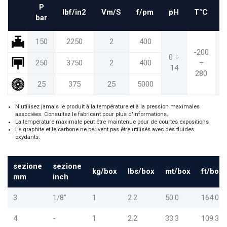
P
Ibf/in2
Vm/S
f/pm
pH
T°C
bar
150
2250
2
400
-200
-
0 ÷
250
3750
2
400
÷
14
280
25
375
25
5000
N'utilisez jamais le produit à la température et à la pression maximales
associées. Consultez le fabricant pour plus d'informations.
La température maximale peut être maintenue pour de courtes expositions
Le graphite et le carbone ne peuvent pas être utilisés avec des fluides
oxydants.
sezione
sezione
kg/box
lbs/box
mt/box
ft/box
mm
inch
3
1/8"
1
2.2
50.0
164.0
4
-
1
2.2
33.3
109.3