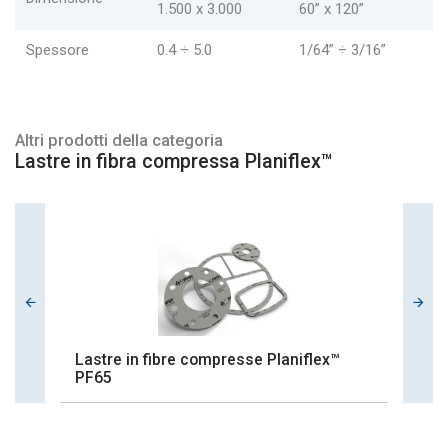
1.500 x 3.000
60” x 120”
Spessore
0.4 ÷ 5.0
1/64” ÷ 3/16”
Altri prodotti della categoria
Lastre in fibra compressa Planiflex™
Lastre in fibre compresse Planiflex™
La
PF65
P