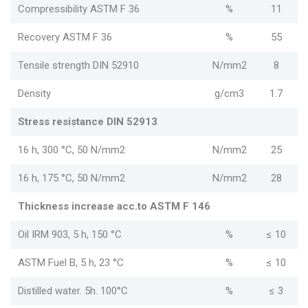
Compressibility ASTM F 36
%
11
Recovery ASTM F 36
%
55
Tensile strength DIN 52910
N/mm2
8
Density
g/cm3
1.7
Stress resistance DIN 52913
16 h, 300 °C, 50 N/mm2
N/mm2
25
16 h, 175 °C, 50 N/mm2
N/mm2
28
Thickness increase acc.to ASTM F 146
Oil IRM 903, 5 h, 150 °C
%
≤ 10
ASTM Fuel B, 5 h, 23 °C
%
≤ 10
Distilled water. 5h. 100°C
%
≤ 3