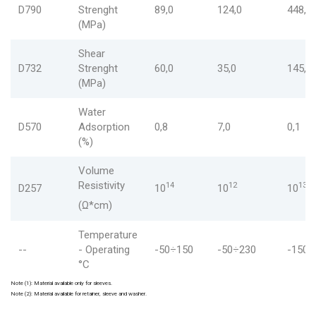
D790
Strenght
89,0
124,0
448,0
(MPa)
Shear
D732
Strenght
60,0
35,0
145,0
(MPa)
Water
D570
Adsorption
0,8
7,0
0,1
(%)
Volume
Resistivity
14
12
13
D257
10
10
10
(Ω*cm)
Temperature
--
- Operating
-50÷150
-50÷230
-150÷
°C
Note (1): Material available only for sleeves.
Note (2): Material available for retainer, sleeve and washer.