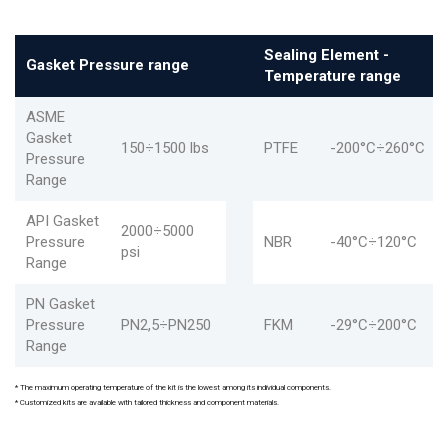
Sealing Element -
Gasket Pressure range
Temperature range
ASME
Gasket
150÷1500 lbs
PTFE
-200°C÷260°C
Pressure
Range
API Gasket
2000÷5000
Pressure
NBR
-40°C÷120°C
psi
Range
PN Gasket
Pressure
PN2,5÷PN250
FKM
-29°C÷200°C
Range
* The maximum operating temperature of the kit is the lowest among its individual components.
* Customized kits are available with tailored thickness and component materials.