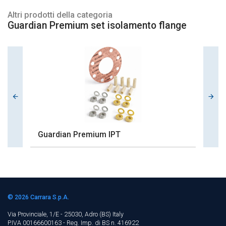
Altri prodotti della categoria
Guardian Premium set isolamento flange
Guardian Premium IPT
© 2026
Carrara S.p.A.
Via Provinciale, 1/E - 25030, Adro (BS)
Italy
P.IVA 00166600163 - Reg. Imp. di BS n. 416922