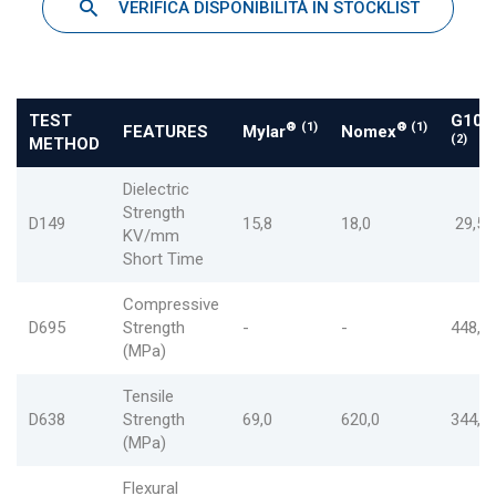
VERIFICA DISPONIBILITÀ IN STOCKLIST
TEST
G10 (
®
(1)
®
(1)
FEATURES
Mylar
Nomex
(2)
METHOD
Dielectric
Strength
D149
15,8
18,0
29,5÷
KV/mm
Short Time
Compressive
D695
Strength
-
-
448,0
(MPa)
Tensile
D638
Strength
69,0
620,0
344,0
(MPa)
Flexural