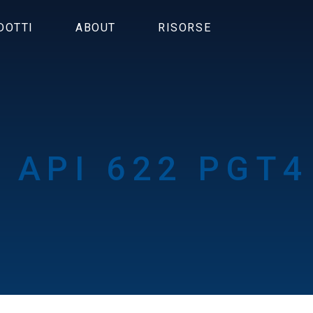
DOTTI
ABOUT
RISORSE
 API 622 PGT4