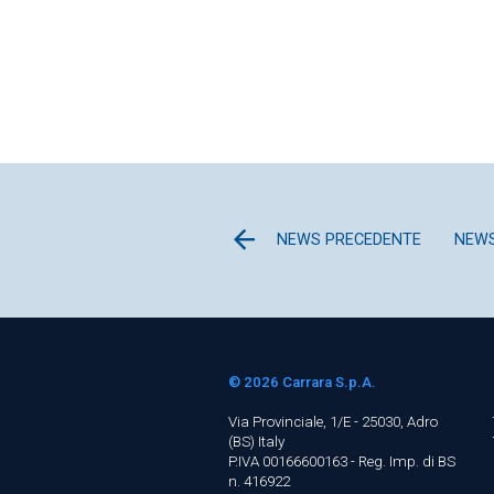
NEWS PRECEDENTE
NEWS
© 2026
Carrara S.p.A.
Via Provinciale, 1/E - 25030, Adro
(BS)
Italy
P.IVA 00166600163 - Reg. Imp. di BS
n. 416922