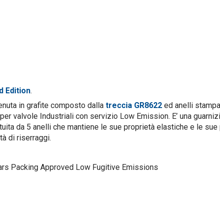
d Edition
.
 tenuta in grafite composto dalla
treccia GR8622
ed anelli stampa
 per
valvole Industriali
con servizio Low Emission. E’ una guarniz
ituita da 5 anelli che mantiene le sue proprietà elastiche e le sue
à di riserraggi.
stars Packing Approved Low Fugitive Emissions