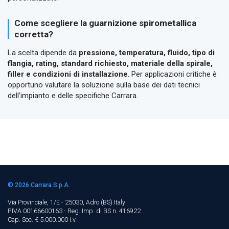
Come scegliere la guarnizione spirometallica
corretta?
La scelta dipende da
pressione, temperatura, fluido, tipo di
flangia, rating, standard richiesto, materiale della spirale,
filler e condizioni di installazione
. Per applicazioni critiche è
opportuno valutare la soluzione sulla base dei dati tecnici
dell’impianto e delle specifiche Carrara.
© 2026
Carrara S.p.A.
Via Provinciale, 1/E - 25030, Adro (BS)
Italy
P.IVA 00166600163 - Reg. Imp. di BS n. 416922
Cap. Soc. € 5.000.000 i.v.