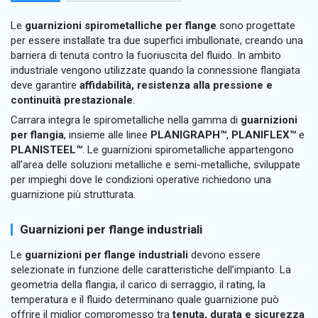
Le
guarnizioni spirometalliche per flange
sono progettate
per essere installate tra due superfici imbullonate, creando una
barriera di tenuta contro la fuoriuscita del fluido. In ambito
industriale vengono utilizzate quando la connessione flangiata
deve garantire
affidabilità, resistenza alla pressione e
continuità prestazionale
.
Carrara integra le spirometalliche nella gamma di
guarnizioni
per flangia
, insieme alle linee
PLANIGRAPH™
,
PLANIFLEX™
e
PLANISTEEL™
. Le guarnizioni spirometalliche appartengono
all’area delle soluzioni metalliche e semi-metalliche, sviluppate
per impieghi dove le condizioni operative richiedono una
guarnizione più strutturata.
Guarnizioni per flange industriali
Le
guarnizioni per flange industriali
devono essere
selezionate in funzione delle caratteristiche dell’impianto. La
geometria della flangia, il carico di serraggio, il rating, la
temperatura e il fluido determinano quale guarnizione può
offrire il miglior compromesso tra
tenuta, durata e sicurezza