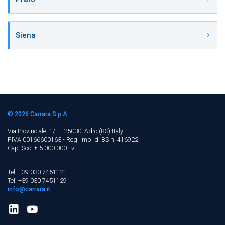
Siena
© 2026
Carrara S.p.A.
Via Provinciale, 1/E - 25030, Adro (BS)
Italy
P.IVA 00166600163 - Reg. Imp. di BS n. 416922
Cap. Soc. € 5.000.000 i.v.
Tel: +39 030 7451121
Tel: +39 030 7451129
info@carrara.it