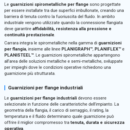
Le
guarnizioni spirometalliche per flange
sono progettate
per essere installate tra due superfici imbullonate, creando una
barriera di tenuta contro la fuoriuscita del fluido. In ambito
industriale vengono utilizzate quando la connessione flangiata
deve garantire
affidabilità, resistenza alla pressione e
continuità prestazionale
.
Carrara integra le spirometalliche nella gamma di
guarnizioni
per flangia
, insieme alle linee
PLANIGRAPH™
,
PLANIFLEX™
e
PLANISTEEL™
. Le guarnizioni spirometalliche appartengono
all’area delle soluzioni metalliche e semi-metalliche, sviluppate
per impieghi dove le condizioni operative richiedono una
guarnizione più strutturata.
Guarnizioni per flange industriali
Le
guarnizioni per flange industriali
devono essere
selezionate in funzione delle caratteristiche dell’impianto. La
geometria della flangia, il carico di serraggio, il rating, la
temperatura e il fluido determinano quale guarnizione può
offrire il miglior compromesso tra
tenuta, durata e sicurezza
operativa
.