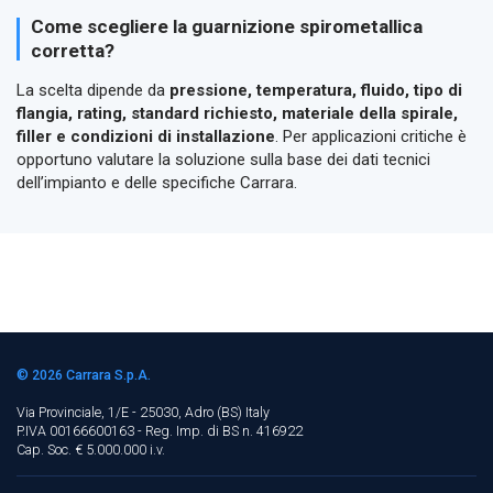
Come scegliere la guarnizione spirometallica
corretta?
La scelta dipende da
pressione, temperatura, fluido, tipo di
flangia, rating, standard richiesto, materiale della spirale,
filler e condizioni di installazione
. Per applicazioni critiche è
opportuno valutare la soluzione sulla base dei dati tecnici
dell’impianto e delle specifiche Carrara.
© 2026
Carrara S.p.A.
Via Provinciale, 1/E - 25030, Adro (BS)
Italy
P.IVA 00166600163 - Reg. Imp. di BS n. 416922
Cap. Soc. € 5.000.000 i.v.