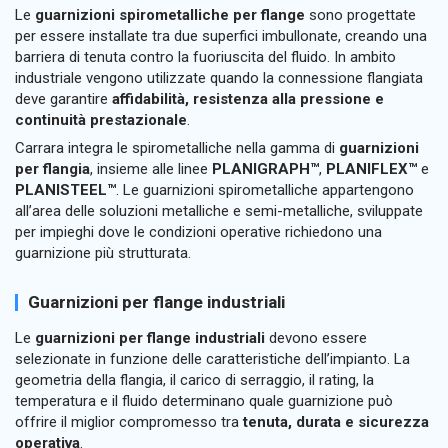
Le
guarnizioni spirometalliche per flange
sono progettate
per essere installate tra due superfici imbullonate, creando una
barriera di tenuta contro la fuoriuscita del fluido. In ambito
industriale vengono utilizzate quando la connessione flangiata
deve garantire
affidabilità, resistenza alla pressione e
continuità prestazionale
.
Carrara integra le spirometalliche nella gamma di
guarnizioni
per flangia
, insieme alle linee
PLANIGRAPH™
,
PLANIFLEX™
e
PLANISTEEL™
. Le guarnizioni spirometalliche appartengono
all’area delle soluzioni metalliche e semi-metalliche, sviluppate
per impieghi dove le condizioni operative richiedono una
guarnizione più strutturata.
Guarnizioni per flange industriali
Le
guarnizioni per flange industriali
devono essere
selezionate in funzione delle caratteristiche dell’impianto. La
geometria della flangia, il carico di serraggio, il rating, la
temperatura e il fluido determinano quale guarnizione può
offrire il miglior compromesso tra
tenuta, durata e sicurezza
operativa
.