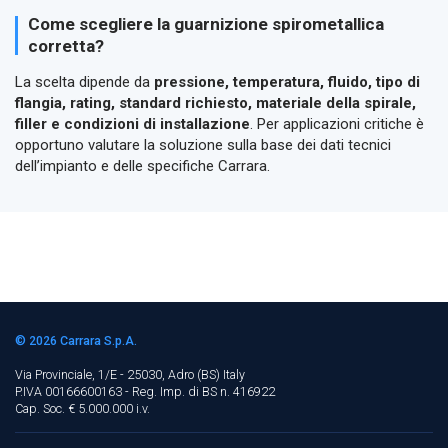
Come scegliere la guarnizione spirometallica
corretta?
La scelta dipende da
pressione, temperatura, fluido, tipo di
flangia, rating, standard richiesto, materiale della spirale,
filler e condizioni di installazione
. Per applicazioni critiche è
opportuno valutare la soluzione sulla base dei dati tecnici
dell’impianto e delle specifiche Carrara.
© 2026
Carrara S.p.A.
Via Provinciale, 1/E - 25030, Adro (BS)
Italy
P.IVA 00166600163 - Reg. Imp. di BS n. 416922
Cap. Soc. € 5.000.000 i.v.