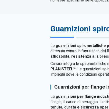
richieste specifiche delle applicazi
Guarnizioni spir
Le
guarnizioni spirometalliche 
di tenuta contro la fuoriuscita del
affidabilità, resistenza alla pre
Carrara integra le spirometalliche
PLANISTEEL™
. Le guarnizioni sp
impieghi dove le condizioni operati
Guarnizioni per flange i
Le
guarnizioni per flange industr
flangia, il carico di serraggio, il 
tenuta, durata e sicurezza oper