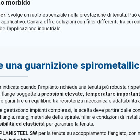
to morbido
ller
, svolge un ruolo essenziale nella prestazione di tenuta. Può 
plicativo. Carrara offre soluzioni con filler differenti, tra cui c
dell’applicazione industriale.
 una guarnizione spirometalli
 indicata quando l’impianto richiede una tenuta più robusta rispe
er flange soggette a
pressioni elevate, temperature importanti, 
e garantire un equilibrio tra resistenza meccanica e adattabilità a
 gestiscono impianti complessi, la scelta deve partire dalle cond
langia, rating, materiale della spirale, filler e condizioni di insta
bilità ed elasticità
per garantire la tenuta.
e PLANISTEEL SW
per la tenuta su accoppiamento flangiato, con 