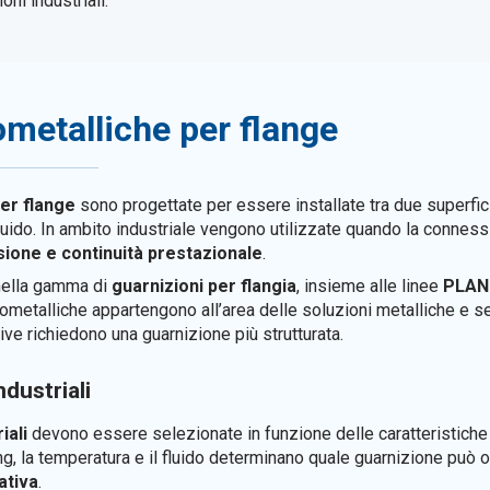
oni industriali.
ometalliche per flange
per flange
sono progettate per essere installate tra due superfic
 fluido. In ambito industriale vengono utilizzate quando la connes
ssione e continuità prestazionale
.
 nella gamma di
guarnizioni per flangia
, insieme alle linee
PLAN
irometalliche appartengono all’area delle soluzioni metalliche e s
ve richiedono una guarnizione più strutturata.
ndustriali
iali
devono essere selezionate in funzione delle caratteristiche 
rating, la temperatura e il fluido determinano quale guarnizione può
ativa
.