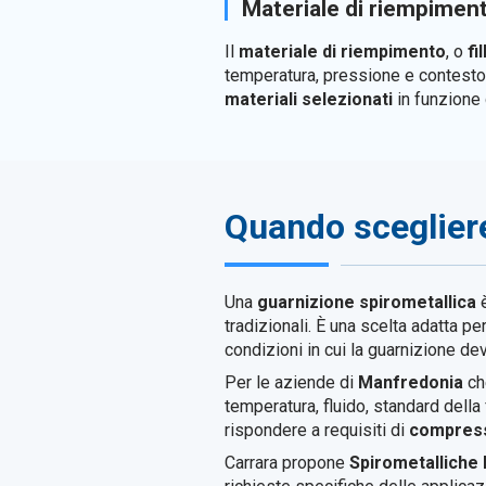
Materiale di riempimen
Il
materiale di riempimento
, o
fi
temperatura, pressione e contesto ap
materiali selezionati
in funzione 
Quando scegliere
Una
guarnizione spirometallica
è
tradizionali. È una scelta adatta p
condizioni in cui la guarnizione dev
Per le aziende di
Manfredonia
che
temperatura, fluido, standard della f
rispondere a requisiti di
compressi
Carrara propone
Spirometallich