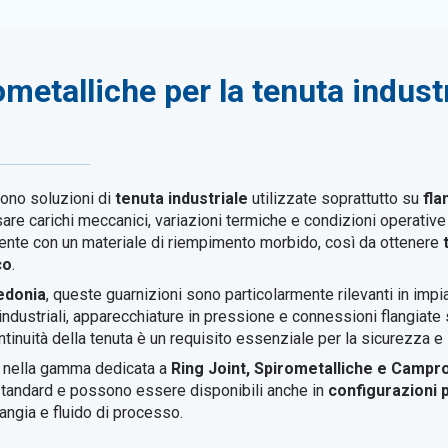
metalliche per la tenuta industr
ono soluzioni di
tenuta industriale
utilizzate soprattutto su
fla
e carichi meccanici, variazioni termiche e condizioni operative 
tente con un materiale di riempimento morbido, così da ottenere
co
.
edonia
, queste guarnizioni sono particolarmente rilevanti in impia
industriali, apparecchiature in pressione e connessioni flangiate 
ntinuità della tenuta è un requisito essenziale per la sicurezza e l’
e nella gamma dedicata a
Ring Joint, Spirometalliche e Campro
i standard e possono essere disponibili anche in
configurazioni 
angia e fluido di processo.