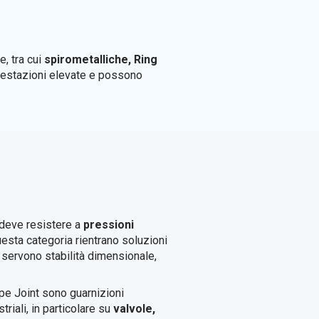
e, tra cui
spirometalliche, Ring
prestazioni elevate e possono
 deve resistere a
pressioni
questa categoria rientrano soluzioni
o servono stabilità dimensionale,
ype Joint sono guarnizioni
riali, in particolare su
valvole,