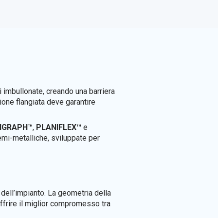
i imbullonate, creando una barriera
sione flangiata deve garantire
IGRAPH™
,
PLANIFLEX™
e
emi-metalliche, sviluppate per
dell’impianto. La geometria della
 offrire il miglior compromesso tra