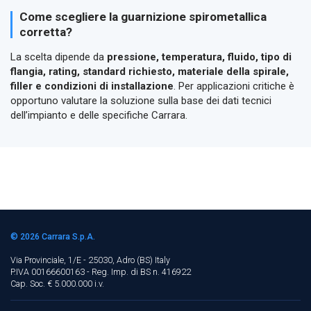
Come scegliere la guarnizione spirometallica
corretta?
La scelta dipende da
pressione, temperatura, fluido, tipo di
flangia, rating, standard richiesto, materiale della spirale,
filler e condizioni di installazione
. Per applicazioni critiche è
opportuno valutare la soluzione sulla base dei dati tecnici
dell’impianto e delle specifiche Carrara.
© 2026
Carrara S.p.A.
Via Provinciale, 1/E - 25030, Adro (BS)
Italy
P.IVA 00166600163 - Reg. Imp. di BS n. 416922
Cap. Soc. € 5.000.000 i.v.