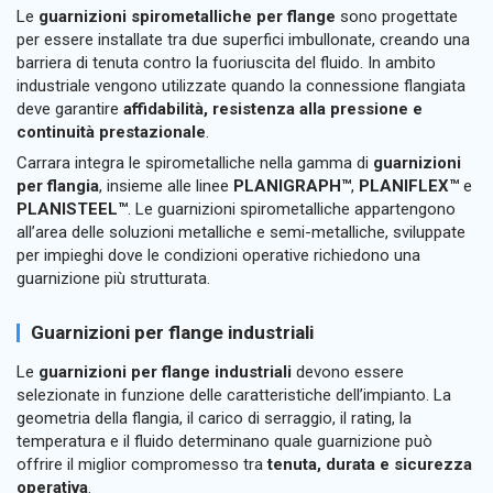
Le
guarnizioni spirometalliche per flange
sono progettate
per essere installate tra due superfici imbullonate, creando una
barriera di tenuta contro la fuoriuscita del fluido. In ambito
industriale vengono utilizzate quando la connessione flangiata
deve garantire
affidabilità, resistenza alla pressione e
continuità prestazionale
.
Carrara integra le spirometalliche nella gamma di
guarnizioni
per flangia
, insieme alle linee
PLANIGRAPH™
,
PLANIFLEX™
e
PLANISTEEL™
. Le guarnizioni spirometalliche appartengono
all’area delle soluzioni metalliche e semi-metalliche, sviluppate
per impieghi dove le condizioni operative richiedono una
guarnizione più strutturata.
Guarnizioni per flange industriali
Le
guarnizioni per flange industriali
devono essere
selezionate in funzione delle caratteristiche dell’impianto. La
geometria della flangia, il carico di serraggio, il rating, la
temperatura e il fluido determinano quale guarnizione può
offrire il miglior compromesso tra
tenuta, durata e sicurezza
operativa
.