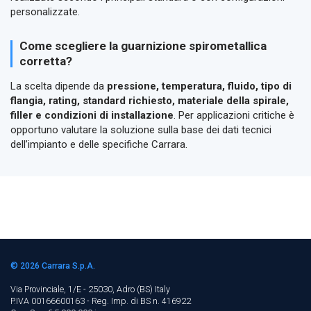
personalizzate.
Come scegliere la guarnizione spirometallica
corretta?
La scelta dipende da
pressione, temperatura, fluido, tipo di
flangia, rating, standard richiesto, materiale della spirale,
filler e condizioni di installazione
. Per applicazioni critiche è
opportuno valutare la soluzione sulla base dei dati tecnici
dell’impianto e delle specifiche Carrara.
© 2026
Carrara S.p.A.
Via Provinciale, 1/E - 25030, Adro (BS)
Italy
P.IVA 00166600163 - Reg. Imp. di BS n. 416922