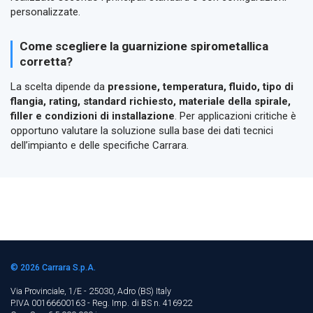
personalizzate.
Come scegliere la guarnizione spirometallica
corretta?
La scelta dipende da
pressione, temperatura, fluido, tipo di
flangia, rating, standard richiesto, materiale della spirale,
filler e condizioni di installazione
. Per applicazioni critiche è
opportuno valutare la soluzione sulla base dei dati tecnici
dell’impianto e delle specifiche Carrara.
© 2026
Carrara S.p.A.
Via Provinciale, 1/E - 25030, Adro (BS)
Italy
P.IVA 00166600163 - Reg. Imp. di BS n. 416922