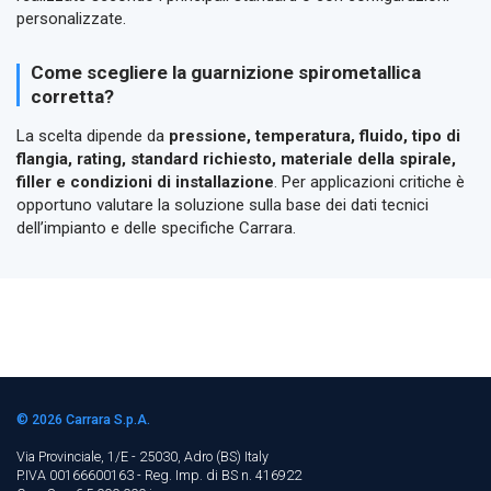
personalizzate.
Come scegliere la guarnizione spirometallica
corretta?
La scelta dipende da
pressione, temperatura, fluido, tipo di
flangia, rating, standard richiesto, materiale della spirale,
filler e condizioni di installazione
. Per applicazioni critiche è
opportuno valutare la soluzione sulla base dei dati tecnici
dell’impianto e delle specifiche Carrara.
© 2026
Carrara S.p.A.
Via Provinciale, 1/E - 25030, Adro (BS)
Italy
P.IVA 00166600163 - Reg. Imp. di BS n. 416922