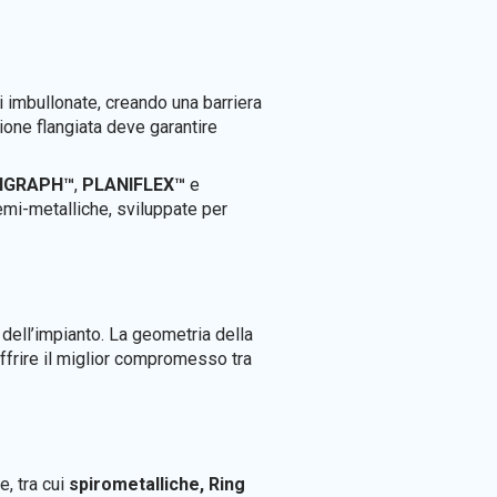
i imbullonate, creando una barriera
sione flangiata deve garantire
IGRAPH™
,
PLANIFLEX™
e
emi-metalliche, sviluppate per
dell’impianto. La geometria della
 offrire il miglior compromesso tra
e, tra cui
spirometalliche, Ring