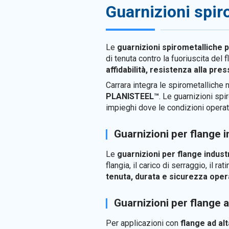
Guarnizioni spir
Le
guarnizioni spirometalliche 
di tenuta contro la fuoriuscita del
affidabilità, resistenza alla pre
Carrara integra le spirometalliche
PLANISTEEL™
. Le guarnizioni sp
impieghi dove le condizioni operati
Guarnizioni per flange i
Le
guarnizioni per flange industr
flangia, il carico di serraggio, il 
tenuta, durata e sicurezza oper
Guarnizioni per flange 
Per applicazioni con
flange ad al