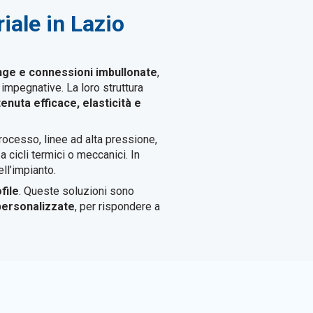
iale in Lazio
nge e connessioni imbullonate
,
impegnative. La loro struttura
tenuta efficace, elasticità e
processo, linee ad alta pressione,
 cicli termici o meccanici. In
ell’impianto.
file
. Queste soluzioni sono
personalizzate
, per rispondere a