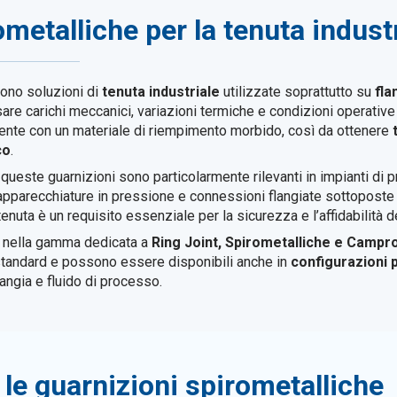
metalliche per la tenuta industr
ono soluzioni di
tenuta industriale
utilizzate soprattutto su
fla
e carichi meccanici, variazioni termiche e condizioni operative 
tente con un materiale di riempimento morbido, così da ottenere
co
.
, queste guarnizioni sono particolarmente rilevanti in impianti di 
, apparecchiature in pressione e connessioni flangiate sottoposte a
 tenuta è un requisito essenziale per la sicurezza e l’affidabilità d
e nella gamma dedicata a
Ring Joint, Spirometalliche e Campro
i standard e possono essere disponibili anche in
configurazioni 
angia e fluido di processo.
le guarnizioni spirometalliche