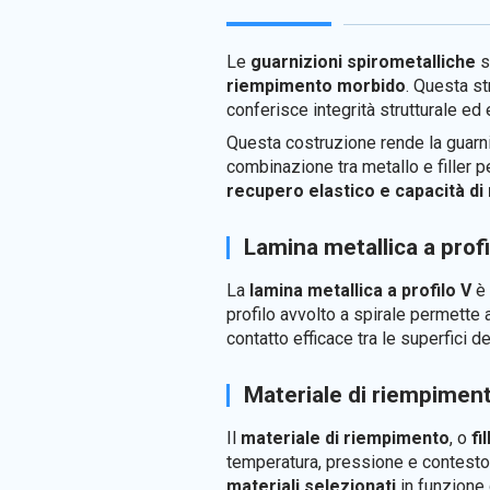
Le
guarnizioni spirometalliche
s
riempimento morbido
. Questa st
conferisce integrità strutturale ed e
Questa costruzione rende la guarni
combinazione tra metallo e filler p
recupero elastico e capacità di
Lamina metallica a profi
La
lamina metallica a profilo V
è 
profilo avvolto a spirale permette
contatto efficace tra le superfici de
Materiale di riempimen
Il
materiale di riempimento
, o
fi
temperatura, pressione e contesto ap
materiali selezionati
in funzione 