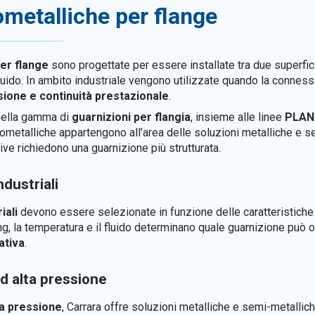
ometalliche per flange
per flange
sono progettate per essere installate tra due superfic
 fluido. In ambito industriale vengono utilizzate quando la connes
ssione e continuità prestazionale
.
 nella gamma di
guarnizioni per flangia
, insieme alle linee
PLAN
irometalliche appartengono all’area delle soluzioni metalliche e s
ve richiedono una guarnizione più strutturata.
ndustriali
iali
devono essere selezionate in funzione delle caratteristiche 
rating, la temperatura e il fluido determinano quale guarnizione può
ativa
.
ad alta pressione
ta pressione
, Carrara offre soluzioni metalliche e semi-metallich