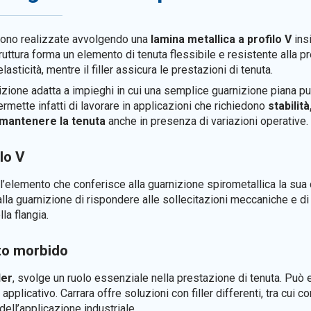
ono realizzate avvolgendo una
lamina metallica a profilo V
ins
ruttura forma un elemento di tenuta flessibile e resistente alla p
lasticità, mentre il filler assicura le prestazioni di tenuta.
zione adatta a impieghi in cui una semplice guarnizione piana pu
ermette infatti di lavorare in applicazioni che richiedono
stabilit
 mantenere la tenuta
anche in presenza di variazioni operative.
lo V
l’elemento che conferisce alla guarnizione spirometallica la sua ca
 alla guarnizione di rispondere alle sollecitazioni meccaniche e 
lla flangia.
to morbido
ller
, svolge un ruolo essenziale nella prestazione di tenuta. Può 
plicativo. Carrara offre soluzioni con filler differenti, tra cui c
dell’applicazione industriale.