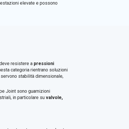
prestazioni elevate e possono
 deve resistere a
pressioni
questa categoria rientrano soluzioni
o servono stabilità dimensionale,
ype Joint sono guarnizioni
riali, in particolare su
valvole,