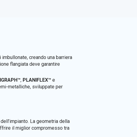
i imbullonate, creando una barriera
sione flangiata deve garantire
IGRAPH™
,
PLANIFLEX™
e
emi-metalliche, sviluppate per
dell’impianto. La geometria della
 offrire il miglior compromesso tra