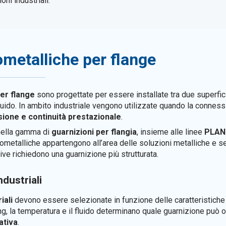
oni industriali.
ometalliche per flange
per flange
sono progettate per essere installate tra due superfic
 fluido. In ambito industriale vengono utilizzate quando la connes
ssione e continuità prestazionale
.
 nella gamma di
guarnizioni per flangia
, insieme alle linee
PLAN
irometalliche appartengono all’area delle soluzioni metalliche e s
ve richiedono una guarnizione più strutturata.
ndustriali
iali
devono essere selezionate in funzione delle caratteristiche 
rating, la temperatura e il fluido determinano quale guarnizione può
ativa
.