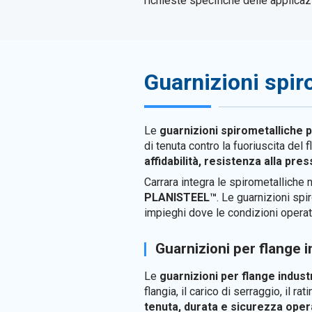
richieste specifiche delle applicazi
Guarnizioni spir
Le
guarnizioni spirometalliche 
di tenuta contro la fuoriuscita del
affidabilità, resistenza alla pre
Carrara integra le spirometalliche
PLANISTEEL™
. Le guarnizioni sp
impieghi dove le condizioni operati
Guarnizioni per flange i
Le
guarnizioni per flange industr
flangia, il carico di serraggio, il 
tenuta, durata e sicurezza oper