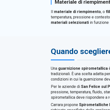
Materiale di riempimen
Il
materiale di riempimento
, o
fi
temperatura, pressione e contesto ap
materiali selezionati
in funzione 
Quando scegliere
Una
guarnizione spirometallica
è
tradizionali. È una scelta adatta p
condizioni in cui la guarnizione dev
Per le aziende di
San Felice sul 
pressione, temperatura, fluido, stand
spirometallica deve rispondere a r
Carrara propone
Spirometallich