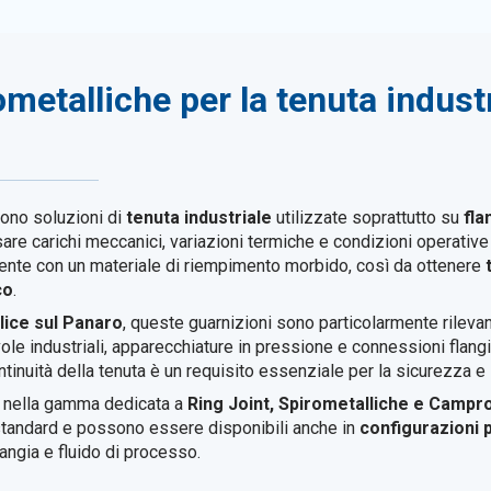
metalliche per la tenuta indust
ono soluzioni di
tenuta industriale
utilizzate soprattutto su
fla
e carichi meccanici, variazioni termiche e condizioni operative 
tente con un materiale di riempimento morbido, così da ottenere
co
.
lice sul Panaro
, queste guarnizioni sono particolarmente rilevan
vole industriali, apparecchiature in pressione e connessioni flangi
ntinuità della tenuta è un requisito essenziale per la sicurezza e l’
e nella gamma dedicata a
Ring Joint, Spirometalliche e Campro
i standard e possono essere disponibili anche in
configurazioni 
angia e fluido di processo.