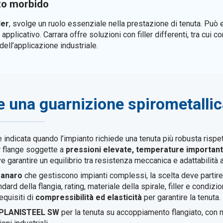
to morbido
ller
, svolge un ruolo essenziale nella prestazione di tenuta. Può 
plicativo. Carrara offre soluzioni con filler differenti, tra cui c
dell’applicazione industriale.
 una guarnizione spirometalli
 indicata quando l’impianto richiede una tenuta più robusta rispe
er flange soggette a
pressioni elevate, temperature importanti, 
e garantire un equilibrio tra resistenza meccanica e adattabilità a
Panaro
che gestiscono impianti complessi, la scelta deve partire 
ard della flangia, rating, materiale della spirale, filler e condizio
equisiti di
compressibilità ed elasticità
per garantire la tenuta.
e PLANISTEEL SW
per la tenuta su accoppiamento flangiato, con 