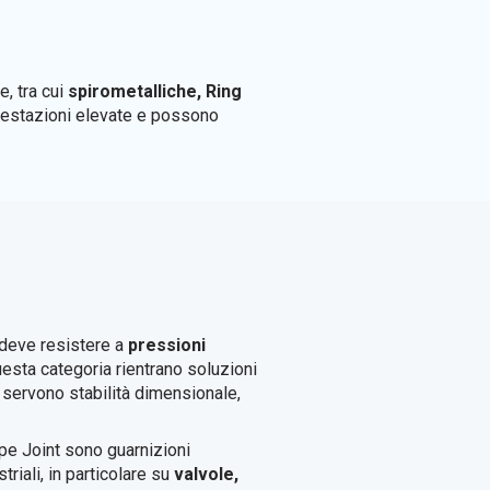
e, tra cui
spirometalliche, Ring
prestazioni elevate e possono
 deve resistere a
pressioni
questa categoria rientrano soluzioni
o servono stabilità dimensionale,
ype Joint sono guarnizioni
riali, in particolare su
valvole,