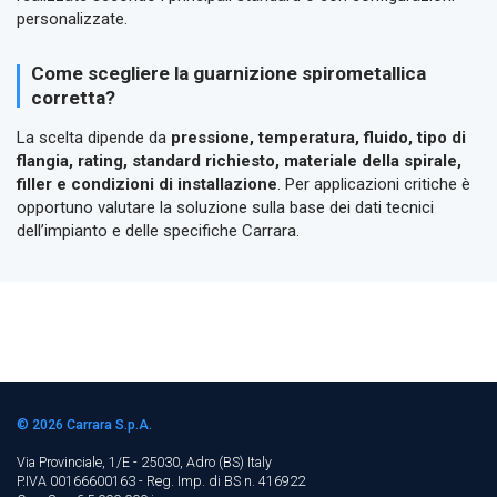
personalizzate.
Come scegliere la guarnizione spirometallica
corretta?
La scelta dipende da
pressione, temperatura, fluido, tipo di
flangia, rating, standard richiesto, materiale della spirale,
filler e condizioni di installazione
. Per applicazioni critiche è
opportuno valutare la soluzione sulla base dei dati tecnici
dell’impianto e delle specifiche Carrara.
© 2026
Carrara S.p.A.
Via Provinciale, 1/E - 25030, Adro (BS)
Italy
P.IVA 00166600163 - Reg. Imp. di BS n. 416922