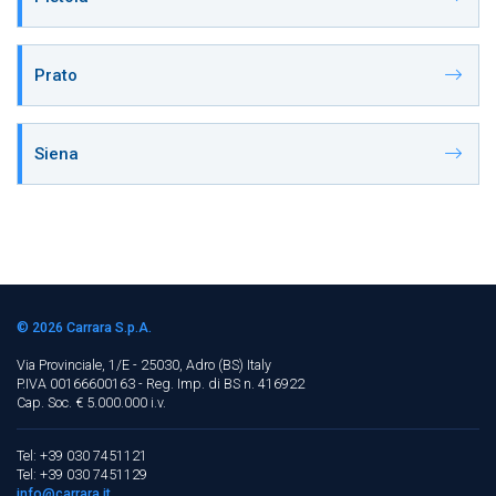
Prato
Siena
© 2026
Carrara S.p.A.
Via Provinciale, 1/E - 25030, Adro (BS)
Italy
P.IVA 00166600163 - Reg. Imp. di BS n. 416922
Cap. Soc. € 5.000.000 i.v.
Tel: +39 030 7451121
Tel: +39 030 7451129
info@carrara.it