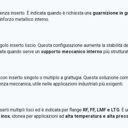
enza inserto. È indicata quando è richiesta una
guarnizione in g
rinforzo metallico interno.
golo inserto liscio. Questa configurazione aumenta la stabilità del
zzata quando serve un
supporto meccanico interno
più struttura
 con inserto singolo o multiplo a grattugia. Questa soluzione com
za meccanica, utile nelle applicazioni industriali più esigenti.
serti multipli lisci ed è indicata per flange
RF, FF, LMF e LTG
. È 
 inox
, idonea per applicazioni ad
alta temperatura e alta pres