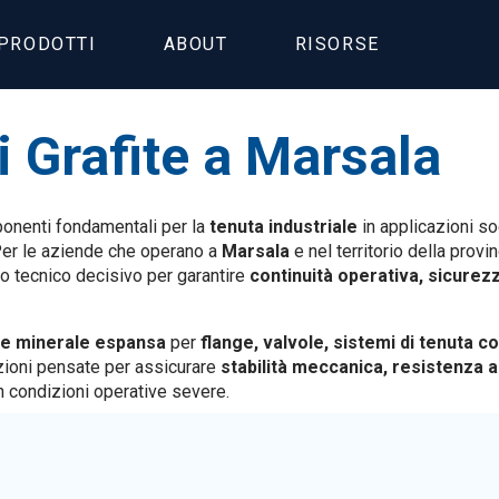
PRODOTTI
ABOUT
RISORSE
i Grafite a Marsala
nenti fondamentali per la
tenuta industriale
in applicazioni s
Per le aziende che operano a
Marsala
e nel territorio della provi
o tecnico decisivo per garantire
continuità operativa, sicurezza
te minerale espansa
per
flange, valvole, sistemi di tenuta c
azioni pensate per assicurare
stabilità meccanica, resistenza a
 condizioni operative severe.