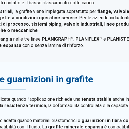
 di contatto e il basso rilassamento sotto carico.
striali
, la grafite viene impiegata soprattutto per
flange, valvole
gette a condizioni operative severe
. Per le aziende industrial
i di processo, sistemi piping, valvole industriali, linee pro
iche o meccaniche
.
langia
nelle tre linee
PLANIGRAPH™
,
PLANIFLEX™
e
PLANISTE
te espansa
con o senza lamina di rinforzo.
 guarnizioni in grafite
icate quando l’applicazione richiede una
tenuta stabile
anche in
 la
resistenza termica
, la deformabilità controllata e la capacit
e adatta quando materiali elastomerici o
guarnizioni in fibra 
ibilità con il fluido. La
grafite minerale espansa
è compatibile