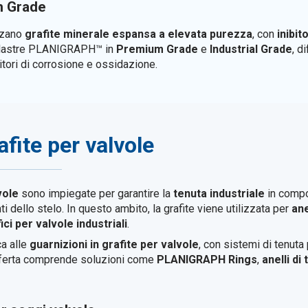
 Grade
zzano
grafite minerale espansa a elevata purezza
, con
inibit
le lastre PLANIGRAPH™ in
Premium Grade
e
Industrial Grade
, d
bitori di corrosione e ossidazione.
afite per valvole
vole
sono impiegate per garantire la
tenuta industriale
in compon
dello stelo. In questo ambito, la grafite viene utilizzata per
ane
ci per valvole industriali
.
a alle
guarnizioni in grafite per valvole
, con sistemi di tenuta
offerta comprende soluzioni come
PLANIGRAPH Rings
,
anelli di