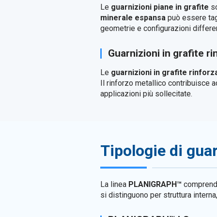
Le
guarnizioni piane in grafite
so
minerale espansa
può essere tagl
geometrie e configurazioni differen
Guarnizioni in grafite ri
Le
guarnizioni in grafite rinforz
Il rinforzo metallico contribuisce 
applicazioni più sollecitate.
Tipologie di guar
La linea
PLANIGRAPH™
compren
si distinguono per struttura intern