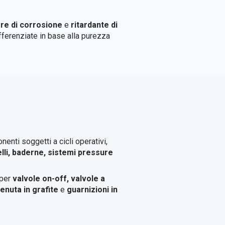
ore di corrosione
e
ritardante di
ifferenziate in base alla purezza
enti soggetti a cicli operativi,
lli, baderne, sistemi pressure
 per
valvole on-off, valvole a
 tenuta in grafite
e
guarnizioni in