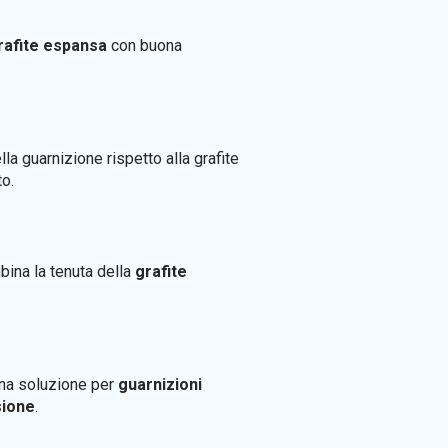
rafite espansa
con buona
la guarnizione rispetto alla grafite
to.
bina la tenuta della
grafite
una soluzione per
guarnizioni
sione
.