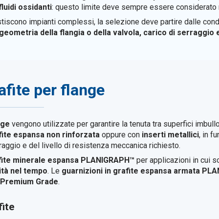
luidi ossidanti
: questo limite deve sempre essere considerato ne
iscono impianti complessi, la selezione deve partire dalle condi
geometria della flangia o della valvola, carico di serraggio 
afite per flange
nge
vengono utilizzate per garantire la tenuta tra superfici imbullon
fite espansa non rinforzata
oppure con
inserti metallici
, in f
erraggio e del livello di resistenza meccanica richiesto.
fite minerale espansa PLANIGRAPH™
per applicazioni in cui s
lità nel tempo
. Le
guarnizioni in grafite espansa armata P
e Premium Grade
.
fite