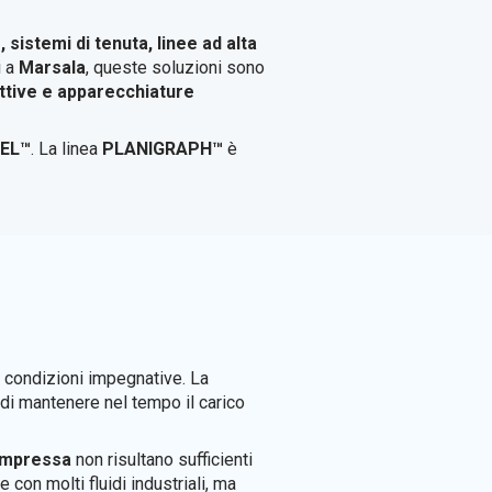
, sistemi di tenuta, linee ad alta
i a
Marsala
, queste soluzioni sono
duttive e apparecchiature
EL™
. La linea
PLANIGRAPH™
è
 condizioni impegnative. La
à di mantenere nel tempo il carico
compressa
non risultano sufficienti
 con molti fluidi industriali, ma