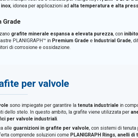
 inox
, idonea per applicazioni ad
alta temperatura e alta pres
 Grade
zzano
grafite minerale espansa a elevata purezza
, con
inibit
le lastre PLANIGRAPH™ in
Premium Grade
e
Industrial Grade
, d
bitori di corrosione e ossidazione.
afite per valvole
vole
sono impiegate per garantire la
tenuta industriale
in compon
dello stelo. In questo ambito, la grafite viene utilizzata per
ane
ci per valvole industriali
.
a alle
guarnizioni in grafite per valvole
, con sistemi di tenuta
offerta comprende soluzioni come
PLANIGRAPH Rings
,
anelli di