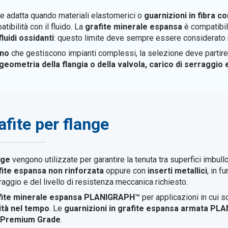
e adatta quando materiali elastomerici o
guarnizioni in fibra 
ibilità con il fluido. La
grafite minerale espansa
è compatibile
luidi ossidanti
: questo limite deve sempre essere considerato ne
no
che gestiscono impianti complessi, la selezione deve partire d
geometria della flangia o della valvola, carico di serraggio 
afite per flange
nge
vengono utilizzate per garantire la tenuta tra superfici imbullon
fite espansa non rinforzata
oppure con
inserti metallici
, in f
erraggio e del livello di resistenza meccanica richiesto.
fite minerale espansa PLANIGRAPH™
per applicazioni in cui s
lità nel tempo
. Le
guarnizioni in grafite espansa armata P
e Premium Grade
.