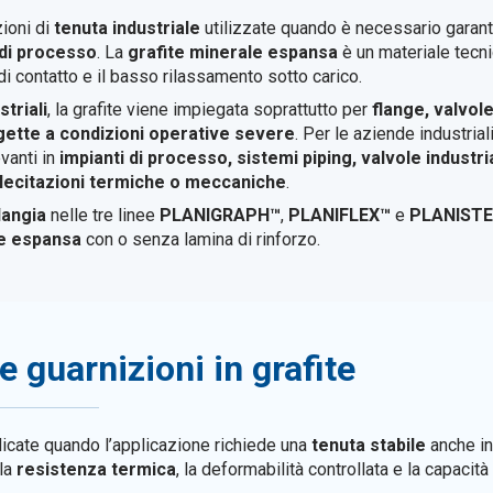
ioni di
tenuta industriale
utilizzate quando è necessario garantir
 di processo
. La
grafite minerale espansa
è un materiale tecni
 di contatto e il basso rilassamento sotto carico.
striali
, la grafite viene impiegata soprattutto per
flange, valvole
gette a condizioni operative severe
. Per le aziende industrial
vanti in
impianti di processo, sistemi piping, valvole industria
lecitazioni termiche o meccaniche
.
langia
nelle tre linee
PLANIGRAPH™
,
PLANIFLEX™
e
PLANISTE
te espansa
con o senza lamina di rinforzo.
 guarnizioni in grafite
icate quando l’applicazione richiede una
tenuta stabile
anche in
 la
resistenza termica
, la deformabilità controllata e la capacit