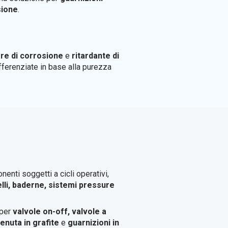
sione
.
ore di corrosione
e
ritardante di
ifferenziate in base alla purezza
enti soggetti a cicli operativi,
lli, baderne, sistemi pressure
 per
valvole on-off, valvole a
 tenuta in grafite
e
guarnizioni in