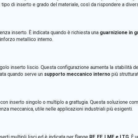
a, tipo di inserto e grado del materiale, così da rispondere a div
enza inserto. È indicata quando è richiesta una
guarnizione in g
rinforzo metallico interno.
golo inserto liscio. Questa configurazione aumenta la stabilità del
zzata quando serve un
supporto meccanico interno
più struttura
 con inserto singolo o multiplo a grattugia. Questa soluzione com
za meccanica, utile nelle applicazioni industriali più esigenti.
serti multipli lisci ed è indicata per flange
RF, FF, LMF e LTG
. È 