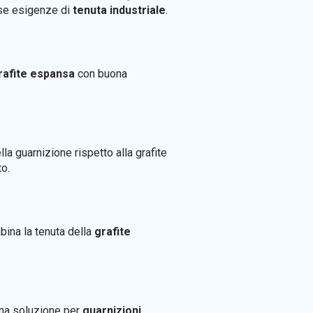
erse esigenze di
tenuta industriale
.
rafite espansa
con buona
la guarnizione rispetto alla grafite
to.
bina la tenuta della
grafite
una soluzione per
guarnizioni