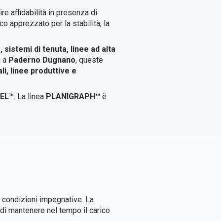
e affidabilità in presenza di
co apprezzato per la stabilità, la
, sistemi di tenuta, linee ad alta
i a
Paderno Dugnano
, queste
li, linee produttive e
EL™
. La linea
PLANIGRAPH™
è
 condizioni impegnative. La
à di mantenere nel tempo il carico