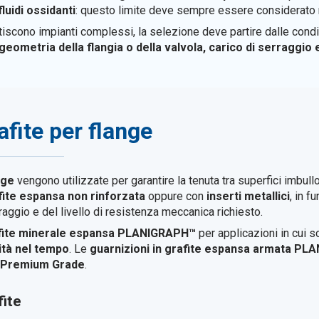
luidi ossidanti
: questo limite deve sempre essere considerato ne
iscono impianti complessi, la selezione deve partire dalle condiz
geometria della flangia o della valvola, carico di serraggio 
afite per flange
nge
vengono utilizzate per garantire la tenuta tra superfici imbullon
fite espansa non rinforzata
oppure con
inserti metallici
, in f
erraggio e del livello di resistenza meccanica richiesto.
fite minerale espansa PLANIGRAPH™
per applicazioni in cui s
lità nel tempo
. Le
guarnizioni in grafite espansa armata P
e Premium Grade
.
fite