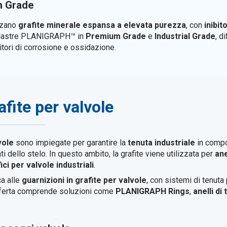
 Grade
zzano
grafite minerale espansa a elevata purezza
, con
inibit
le lastre PLANIGRAPH™ in
Premium Grade
e
Industrial Grade
, d
bitori di corrosione e ossidazione.
afite per valvole
vole
sono impiegate per garantire la
tenuta industriale
in compon
dello stelo. In questo ambito, la grafite viene utilizzata per
ane
ci per valvole industriali
.
a alle
guarnizioni in grafite per valvole
, con sistemi di tenuta
offerta comprende soluzioni come
PLANIGRAPH Rings
,
anelli di