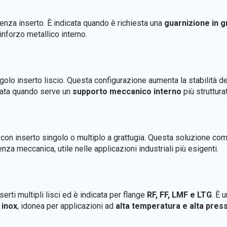
enza inserto. È indicata quando è richiesta una
guarnizione in g
rinforzo metallico interno.
golo inserto liscio. Questa configurazione aumenta la stabilità del
zzata quando serve un
supporto meccanico interno
più struttura
 con inserto singolo o multiplo a grattugia. Questa soluzione com
za meccanica, utile nelle applicazioni industriali più esigenti.
serti multipli lisci ed è indicata per flange
RF, FF, LMF e LTG
. È 
 inox
, idonea per applicazioni ad
alta temperatura e alta pres