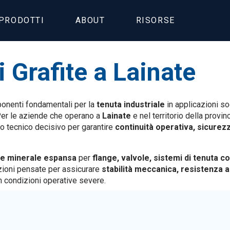
PRODOTTI
ABOUT
RISORSE
 Grafite a Lainate
nenti fondamentali per la
tenuta industriale
in applicazioni s
Per le aziende che operano a
Lainate
e nel territorio della provin
o tecnico decisivo per garantire
continuità operativa, sicurezza
te minerale espansa
per
flange, valvole, sistemi di tenuta c
azioni pensate per assicurare
stabilità meccanica, resistenza a
 condizioni operative severe.