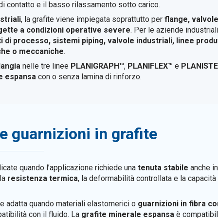
 di contatto e il basso rilassamento sotto carico.
striali
, la grafite viene impiegata soprattutto per
flange, valvole
gette a condizioni operative severe
. Per le aziende industrial
i di processo, sistemi piping, valvole industriali, linee pro
iche o meccaniche
.
langia
nelle tre linee
PLANIGRAPH™
,
PLANIFLEX™
e
PLANISTE
te espansa
con o senza lamina di rinforzo.
 guarnizioni in grafite
icate quando l’applicazione richiede una
tenuta stabile
anche in
 la
resistenza termica
, la deformabilità controllata e la capacit
e adatta quando materiali elastomerici o
guarnizioni in fibra 
ibilità con il fluido. La
grafite minerale espansa
è compatibile