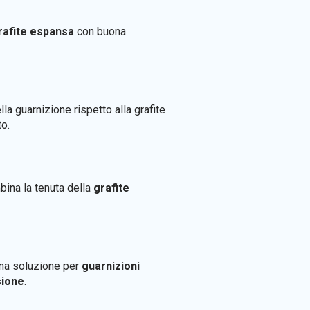
rafite espansa
con buona
la guarnizione rispetto alla grafite
to.
bina la tenuta della
grafite
una soluzione per
guarnizioni
sione
.