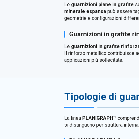
Le
guarnizioni piane in grafite
so
minerale espansa
può essere tagl
geometrie e configurazioni differen
Guarnizioni in grafite ri
Le
guarnizioni in grafite rinforz
Il rinforzo metallico contribuisce 
applicazioni più sollecitate.
Tipologie di guar
La linea
PLANIGRAPH™
compren
si distinguono per struttura intern