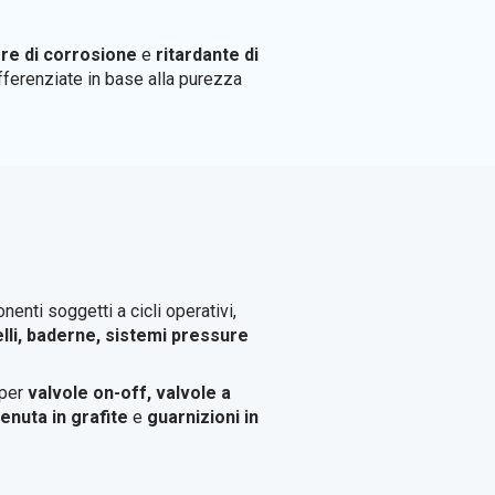
ore di corrosione
e
ritardante di
ifferenziate in base alla purezza
enti soggetti a cicli operativi,
lli, baderne, sistemi pressure
 per
valvole on-off, valvole a
 tenuta in grafite
e
guarnizioni in