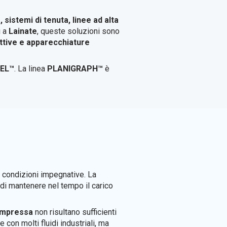
, sistemi di tenuta, linee ad alta
i a
Lainate
, queste soluzioni sono
duttive e apparecchiature
EL™
. La linea
PLANIGRAPH™
è
 condizioni impegnative. La
à di mantenere nel tempo il carico
compressa
non risultano sufficienti
 con molti fluidi industriali, ma