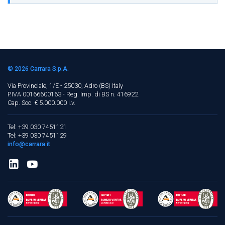
© 2026
Carrara S.p.A.
Via Provinciale, 1/E - 25030, Adro (BS)
Italy
P.IVA 00166600163 - Reg. Imp. di BS n. 416922
Cap. Soc. € 5.000.000 i.v.
Tel: +39 030 7451121
Tel: +39 030 7451129
info@carrara.it