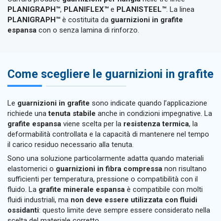
PLANIGRAPH™
,
PLANIFLEX™
e
PLANISTEEL™
. La linea
PLANIGRAPH™
è costituita da
guarnizioni in grafite
espansa
con o senza lamina di rinforzo.
Come scegliere le guarnizioni in grafite
Le
guarnizioni in grafite
sono indicate quando l’applicazione
richiede una
tenuta stabile
anche in condizioni impegnative. La
grafite espansa
viene scelta per la
resistenza termica
, la
deformabilità controllata e la capacità di mantenere nel tempo
il carico residuo necessario alla tenuta.
Sono una soluzione particolarmente adatta quando materiali
elastomerici o
guarnizioni in fibra compressa
non risultano
sufficienti per temperatura, pressione o compatibilità con il
fluido. La
grafite minerale espansa
è compatibile con molti
fluidi industriali, ma
non deve essere utilizzata con fluidi
ossidanti
: questo limite deve sempre essere considerato nella
scelta del materiale corretto.