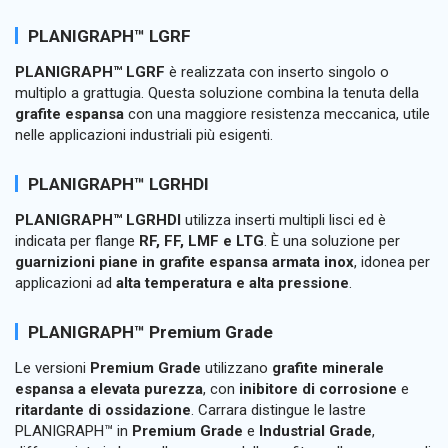
PLANIGRAPH™ LGRF
PLANIGRAPH™ LGRF
è realizzata con inserto singolo o
multiplo a grattugia. Questa soluzione combina la tenuta della
grafite espansa
con una maggiore resistenza meccanica, utile
nelle applicazioni industriali più esigenti.
PLANIGRAPH™ LGRHDI
PLANIGRAPH™ LGRHDI
utilizza inserti multipli lisci ed è
indicata per flange
RF, FF, LMF e LTG
. È una soluzione per
guarnizioni piane in grafite espansa armata inox
, idonea per
applicazioni ad
alta temperatura e alta pressione
.
PLANIGRAPH™ Premium Grade
Le versioni
Premium Grade
utilizzano
grafite minerale
espansa a elevata purezza
, con
inibitore di corrosione
e
ritardante di ossidazione
. Carrara distingue le lastre
PLANIGRAPH™ in
Premium Grade
e
Industrial Grade
,