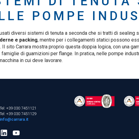
STEMI DI TENUTA
LLE POMPE INDUS
ati diversi sistemi di tenuta a seconda che si tratti di sealing s
derne e packing
, mentre per i collegamenti statici possono es
a. Il sito Carrara mostra proprio questa doppia logica, con una g
amiglie di guarnizioni per flange. In pratica, nelle pompe industri
macchina in cui deve lavorare.
Tel: +39 030 7451121
Tel: +39 030 7451129
info@carrara.it