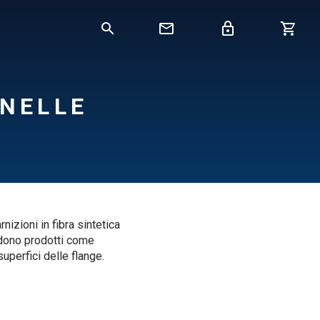
 NELLE
nizioni in fibra sintetica
dono prodotti come
superfici delle flange.