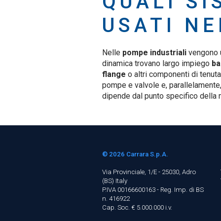
QUALI SI
USATI NE
Nelle
pompe industriali
vengono us
dinamica trovano largo impiego
ba
flange
o altri componenti di tenut
pompe e valvole e, parallelamente, f
dipende dal punto specifico della 
© 2026
Carrara S.p.A.
Via Provinciale, 1/E - 25030, Adro
(BS)
Italy
P.IVA 00166600163 - Reg. Imp. di BS
n. 416922
Cap. Soc. € 5.000.000 i.v.