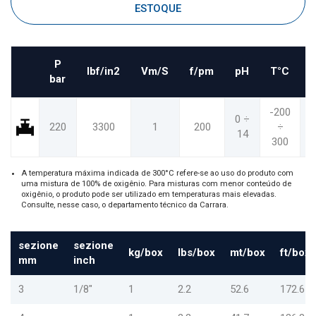
ESTOQUE
P
Ibf/in2
Vm/S
f/pm
pH
T°C
bar
-200
-
0 ÷
220
3300
1
200
÷
14
300
A temperatura máxima indicada de 300°C refere-se ao uso do produto com
uma mistura de 100% de oxigênio. Para misturas com menor conteúdo de
oxigênio, o produto pode ser utilizado em temperaturas mais elevadas.
Consulte, nesse caso, o departamento técnico da Carrara.
sezione
sezione
kg/box
lbs/box
mt/box
ft/box
mm
inch
3
1/8"
1
2.2
52.6
172.6