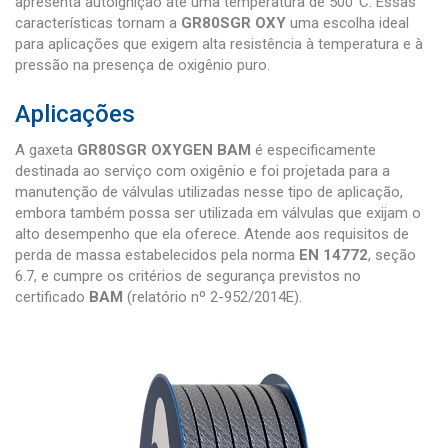
apresenta autoignição até uma temperatura de 500°C. Essas
características tornam a
GR80SGR OXY
uma escolha ideal
para aplicações que exigem alta resistência à temperatura e à
pressão na presença de oxigênio puro.
Aplicações
A gaxeta
GR80SGR OXYGEN BAM
é especificamente
destinada ao serviço com oxigênio e foi projetada para a
manutenção de válvulas utilizadas nesse tipo de aplicação,
embora também possa ser utilizada em válvulas que exijam o
alto desempenho que ela oferece. Atende aos requisitos de
perda de massa estabelecidos pela norma
EN 14772
, seção
6.7, e cumpre os critérios de segurança previstos no
certificado
BAM
(relatório nº 2-952/2014E).