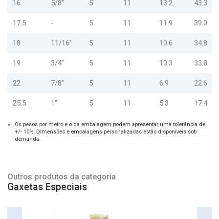
16
5/8"
5
11
13.2
43.3
17.5
-
5
11
11.9
39.0
18
11/16"
5
11
10.6
34.8
19
3/4"
5
11
10.3
33.8
22
7/8"
5
11
6.9
22.6
25.5
1"
5
11
5.3
17.4
Os pesos por metro e o da embalagem podem apresentar uma tolerância de
+/- 10%. Dimensões e embalagens personalizadas estão disponíveis sob
demanda.
Outros produtos da categoria
Gaxetas Especiais