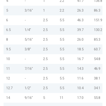
4
-
1
2.2
41.7
136.8
5
3/16"
1
2.2
26.3
86.3
6
-
2.5
5.5
46.3
151.9
6.5
1/4"
2.5
5.5
39.7
130.2
8
5/16"
2.5
5.5
26.0
85.3
9.5
3/8"
2.5
5.5
18.5
60.7
10
-
2.5
5.5
16.7
54.8
11
7/16"
2.5
5.5
14.3
46.9
12
-
2.5
5.5
11.6
38.1
12.7
1/2"
2.5
5.5
10.4
34.1
14
9/16"
5
11
17.0
55.8