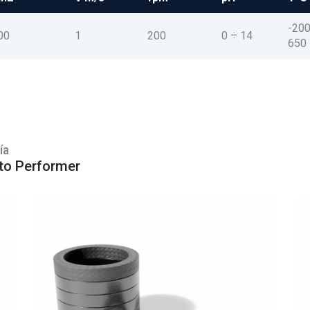
-200
00
1
200
0 ÷ 14
650
ía
ito Performer