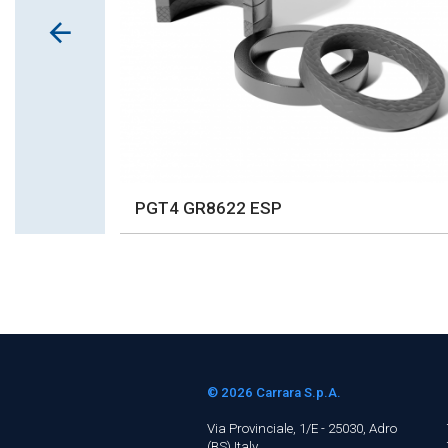
PGT4 GR8622 ESP
© 2026
Carrara S.p.A.
Via Provinciale, 1/E - 25030, Adro
(BS)
Italy