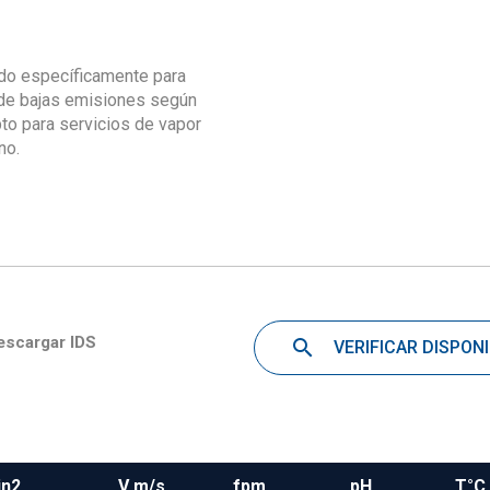
do específicamente para
s de bajas emisiones según
o para servicios de vapor
no.
scargar IDS
VERIFICAR DISPONI
in2
V m/s
fpm
pH
T°C