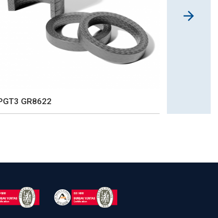
PGT3 GR8622
CONTROL