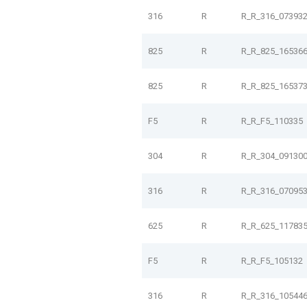
316
R
R_R_316_07393
825
R
R_R_825_16536
825
R
R_R_825_16537
F5
R
R_R_F5_110335
304
R
R_R_304_09130
316
R
R_R_316_07095
625
R
R_R_625_11783
F5
R
R_R_F5_105132
316
R
R_R_316_10544