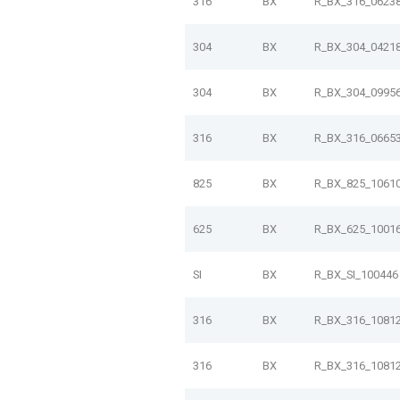
316
BX
R_BX_316_0623
304
BX
R_BX_304_0421
304
BX
R_BX_304_0995
316
BX
R_BX_316_0665
825
BX
R_BX_825_1061
625
BX
R_BX_625_1001
SI
BX
R_BX_SI_100446
316
BX
R_BX_316_1081
316
BX
R_BX_316_1081