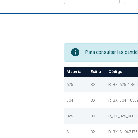
Para consultar las canti
Material
Estilo
Código
625
BX
R_BX_625_1780
304
BX
R_BX_304_1050
825
BX
R_BX_825_0689
SI
BX
R_BX_SI_067475