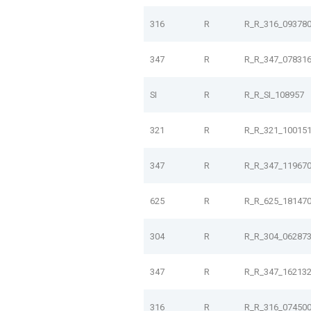
316
R
R_R_316_09378
347
R
R_R_347_07831
SI
R
R_R_SI_108957
321
R
R_R_321_10015
347
R
R_R_347_11967
625
R
R_R_625_18147
304
R
R_R_304_06287
347
R
R_R_347_16213
316
R
R_R_316_07450