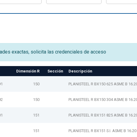
dades exactas, solicita las credenciales de acceso
Dimensión R
Sección
Descripción
91
150
PLANISTEEL R BX150 625 ASME B 16.2
92
150
PLANISTEEL R BX150 304 ASME B 16.2
01
151
PLANISTEEL R BX151 825 ASME B 16.2
151
PLANISTEEL R BX151 S.I. ASME B 16.20