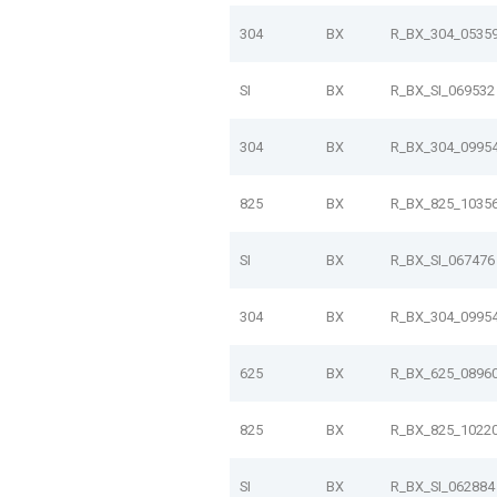
304
BX
R_BX_304_0535
SI
BX
R_BX_SI_069532
304
BX
R_BX_304_0995
825
BX
R_BX_825_1035
SI
BX
R_BX_SI_067476
304
BX
R_BX_304_0995
625
BX
R_BX_625_0896
825
BX
R_BX_825_1022
SI
BX
R_BX_SI_062884