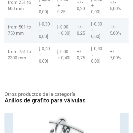
from 251 to
+/-
+/-
÷
÷
÷
500 mm
0,20
5,00%
0,00]
0,25]
0,00]
[-0,30
[-0,30
from 501 to
[-0,00
+/-
+/-
÷
÷
750 mm
÷ 0,30]
0,25
5,00%
0,00]
0,00]
[-0,40
[-0,40
from 751 to
[-0,00
+/-
+/-
÷
÷
2300 mm
÷ 0,40]
0,75
7,00%
0,00]
0,00]
Otros productos de la categoría
Anillos de grafito para válvulas