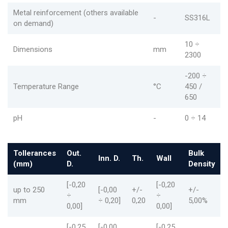
Metal reinforcement (others available
-
SS316L
on demand)
10 ÷
Dimensions
mm
2300
-200 ÷
Temperature Range
°C
450 /
650
pH
-
0 ÷ 14
Tollerances
Out.
Bulk
Inn. D.
Th.
Wall
(mm)
D.
Density
[-0,20
[-0,20
up to 250
[-0,00
+/-
+/-
÷
÷
mm
÷ 0,20]
0,20
5,00%
0,00]
0,00]
[-0,25
[-0,00
[-0,25