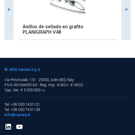
Anillos de sellado en grafito
C
PLANIGRAPH V48
p
© 2026
Carrara S.p.A.
Via Provinciale, 1/E - 25030, Adro (BS)
Italy
P.IVA 00166600163 - Reg. Imp. di BS n. 416922
Cap. Soc. € 5.000.000 i.v.
Tel: +39 030 7451121
Tel: +39 030 7451129
info@carrara.it