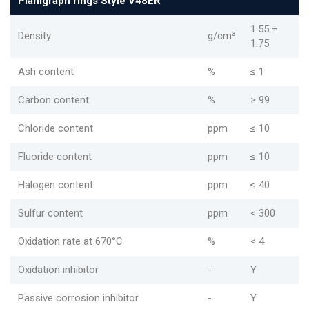
Planigraph rings Style V48ER
1.55 ÷
Density
g/cm³
1.75
Ash content
%
≤ 1
Carbon content
%
≥ 99
Chloride content
ppm
≤ 10
Fluoride content
ppm
≤ 10
Halogen content
ppm
≤ 40
Sulfur content
ppm
< 300
Oxidation rate at 670°C
%
< 4
Oxidation inhibitor
-
Y
Passive corrosion inhibitor
-
Y