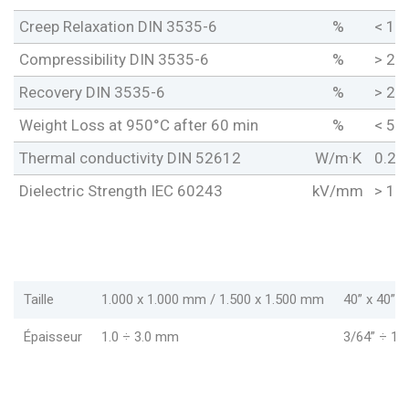
Creep Relaxation DIN 3535-6
%
< 18
Compressibility DIN 3535-6
%
> 20
Recovery DIN 3535-6
%
> 2.
Weight Loss at 950°C after 60 min
%
< 5.
Thermal conductivity DIN 52612
W/m·K
0.20
Dielectric Strength IEC 60243
kV/mm
> 16
Taille
1.000 x 1.000 mm / 1.500 x 1.500 mm
40” x 40” /
Épaisseur
1.0 ÷ 3.0 mm
3/64” ÷ 1/8