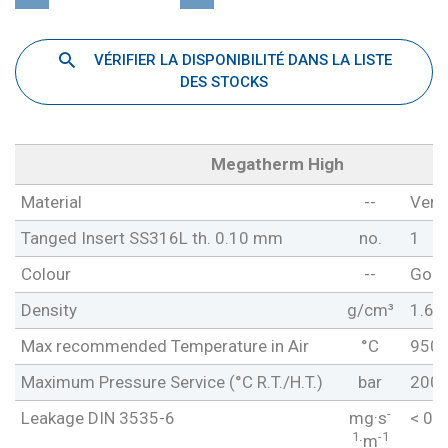
VÉRIFIER LA DISPONIBILITÉ DANS LA LISTE
DES STOCKS
Megatherm High
Material
--
Verm
Tanged Insert SS316L th. 0.10 mm
no.
1
Colour
--
Gold
Density
g/cm³
1.60
Max recommended Temperature in Air
°C
950
Maximum Pressure Service (°C R.T./H.T.)
bar
200 
-
Leakage DIN 3535-6
mg·s
< 0.
1
-1
·m