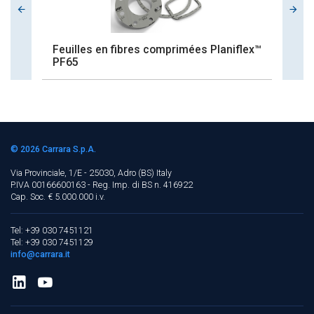
Feuilles en fibres comprimées Planiflex™
Fe
PF65
P
© 2026
Carrara S.p.A.
Via Provinciale, 1/E - 25030, Adro (BS)
Italy
P.IVA 00166600163 - Reg. Imp. di BS n. 416922
Cap. Soc. € 5.000.000 i.v.
Tel: +39 030 7451121
Tel: +39 030 7451129
info@carrara.it