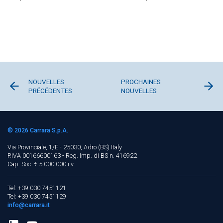
NOUVELLES
PROCHAINES
PRÉCÉDENTES
NOUVELLES
© 2026
Carrara S.p.A.
Via Provinciale, 1/E - 25030, Adro (BS)
Italy
P.IVA 00166600163 - Reg. Imp. di BS n. 416922
Cap. Soc. € 5.000.000 i.v.
Tel: +39 030 7451121
Tel: +39 030 7451129
info@carrara.it