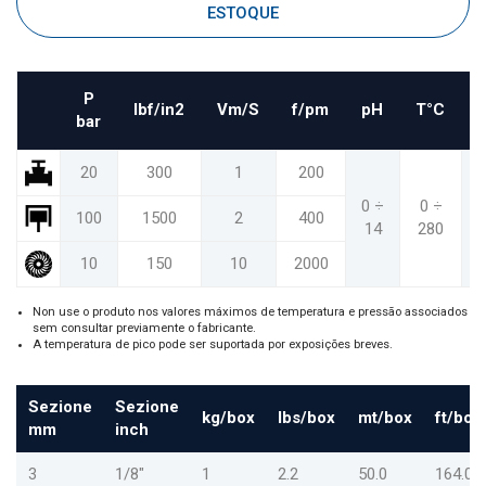
ESTOQUE
P
Ibf/in2
Vm/S
f/pm
pH
T°C
bar
20
300
1
200
0 ÷
0 ÷
3
100
1500
2
400
14
280
10
150
10
2000
Non use o produto nos valores máximos de temperatura e pressão associados
sem consultar previamente o fabricante.
A temperatura de pico pode ser suportada por exposições breves.
Sezione
Sezione
kg/box
lbs/box
mt/box
ft/box
mm
inch
3
1/8"
1
2.2
50.0
164.0