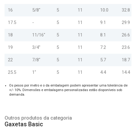
16
5/8"
5
11
10.0
32.8
17.5
-
5
11
9.1
29.9
18
11/16"
5
11
8.1
26.6
19
3/4"
5
11
7.2
23.6
22
7/8"
5
11
5.7
18.7
25.5
1"
5
11
4.4
14.4
Os pesos por metro e o da embalagem podem apresentar uma tolerância de
+/- 10%. Dimensões e embalagens personalizadas estão disponíveis sob
demanda.
Outros produtos da categoria
Gaxetas Basic