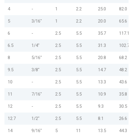
4
-
1
2.2
25.0
82.0
5
3/16"
1
2.2
20.0
65.6
6
-
2.5
5.5
35.7
117.1
6.5
1/4"
2.5
5.5
31.3
102.7
8
5/16"
2.5
5.5
20.8
68.2
9.5
3/8"
2.5
5.5
14.7
48.2
10
-
2.5
5.5
13.3
43.6
11
7/16"
2.5
5.5
10.9
35.8
12
-
2.5
5.5
9.3
30.5
12.7
1/2"
2.5
5.5
8.1
26.6
14
9/16"
5
11
13.5
44.3