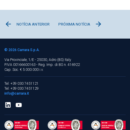
NOTÍCIA ANTERIOR
PRÓXIMA NOTÍCIA
© 2026
Carrara S.p.A.
Via Provinciale, 1/E - 25030, Adro (BS)
Italy
P.IVA 00166600163 - Reg. Imp. di BS n. 416922
Cap. Soc. € 5.000.000 i.v.
Tel: +39 030 7451121
Tel: +39 030 7451129
info@carrara.it