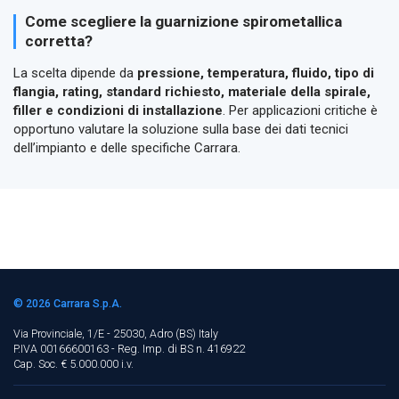
Come scegliere la guarnizione spirometallica
corretta?
La scelta dipende da
pressione, temperatura, fluido, tipo di
flangia, rating, standard richiesto, materiale della spirale,
filler e condizioni di installazione
. Per applicazioni critiche è
opportuno valutare la soluzione sulla base dei dati tecnici
dell’impianto e delle specifiche Carrara.
© 2026
Carrara S.p.A.
Via Provinciale, 1/E - 25030, Adro (BS)
Italy
P.IVA 00166600163 - Reg. Imp. di BS n. 416922
Cap. Soc. € 5.000.000 i.v.