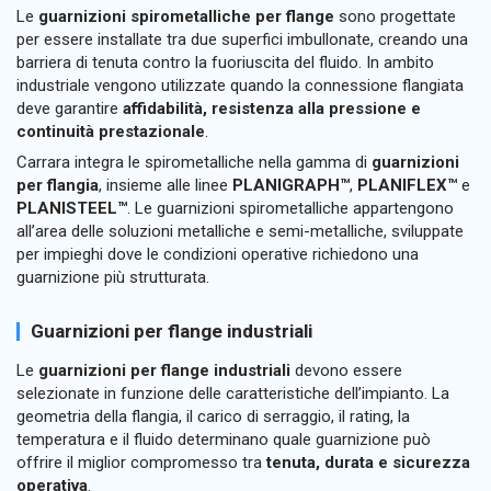
Le
guarnizioni spirometalliche per flange
sono progettate
per essere installate tra due superfici imbullonate, creando una
barriera di tenuta contro la fuoriuscita del fluido. In ambito
industriale vengono utilizzate quando la connessione flangiata
deve garantire
affidabilità, resistenza alla pressione e
continuità prestazionale
.
Carrara integra le spirometalliche nella gamma di
guarnizioni
per flangia
, insieme alle linee
PLANIGRAPH™
,
PLANIFLEX™
e
PLANISTEEL™
. Le guarnizioni spirometalliche appartengono
all’area delle soluzioni metalliche e semi-metalliche, sviluppate
per impieghi dove le condizioni operative richiedono una
guarnizione più strutturata.
Guarnizioni per flange industriali
Le
guarnizioni per flange industriali
devono essere
selezionate in funzione delle caratteristiche dell’impianto. La
geometria della flangia, il carico di serraggio, il rating, la
temperatura e il fluido determinano quale guarnizione può
offrire il miglior compromesso tra
tenuta, durata e sicurezza
operativa
.